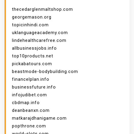
thecedarglenmaltshop.com
georgemason.org
topicinhindi.com
uklanguageacademy.com
lindehealthcarefree.com
allbusinessjobs.info
top10products.net
pickabatours.com
beastmode-bodybuilding.com
financelplan.info
businessfuture.info
infojudibet.com
cbdmap.info
deanbeanxn.com
matkarajdhanigame.com
popthrone.com
world-slots.com