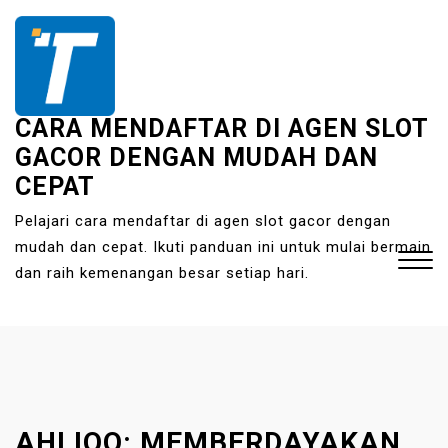
S
k
i
p
t
CARA MENDAFTAR DI AGEN SLOT
o
GACOR DENGAN MUDAH DAN
c
CEPAT
o
n
Pelajari cara mendaftar di agen slot gacor dengan
t
mudah dan cepat. Ikuti panduan ini untuk mulai bermain
e
dan raih kemenangan besar setiap hari.
n
t
Close
Menu
AHLIQQ: MEMBERDAYAKAN