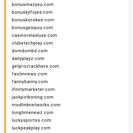
bonusmazijeu.com
bonuskyfojea.com
bonuskorokee.com
bonusgexipoy.com
casinorelaxluxe.com
clubetechplay.com
domdombd.com
dailyplayz.com
getprocrackhere.com
fastinnews.com
fannybanny.com
ifinitymarketer.com
jackpotkoning.com
modlinknetworks.com
longtimenewz.com
luckysportss.com
luckpeakplay.com