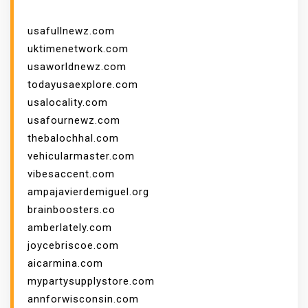
usafullnewz.com
uktimenetwork.com
usaworldnewz.com
todayusaexplore.com
usalocality.com
usafournewz.com
thebalochhal.com
vehicularmaster.com
vibesaccent.com
ampajavierdemiguel.org
brainboosters.co
amberlately.com
joycebriscoe.com
aicarmina.com
mypartysupplystore.com
annforwisconsin.com