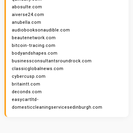
abosulte.com
aiverse24.com
anubella.com
audiobooksonaudible.com
beautenetwork.com
bitcoin-tracing.com
bodyandshapes.com
businessconsultantsroundrock.com
classicglobalnews.com
cybercusp.com
britaintt.com
deconds.com
easycartltd-
domesticcleaningservicesedinburgh.com