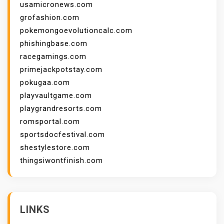
usamicronews.com
grofashion.com
pokemongoevolutioncalc.com
phishingbase.com
racegamings.com
primejackpotstay.com
pokugaa.com
playvaultgame.com
playgrandresorts.com
romsportal.com
sportsdocfestival.com
shestylestore.com
thingsiwontfinish.com
LINKS