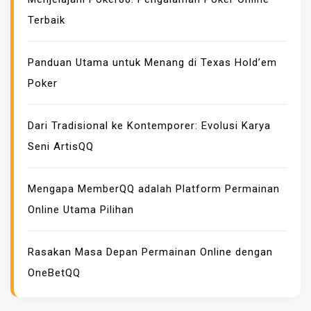
Terbaik
Panduan Utama untuk Menang di Texas Hold’em
Poker
Dari Tradisional ke Kontemporer: Evolusi Karya
Seni ArtisQQ
Mengapa MemberQQ adalah Platform Permainan
Online Utama Pilihan
Rasakan Masa Depan Permainan Online dengan
OneBetQQ