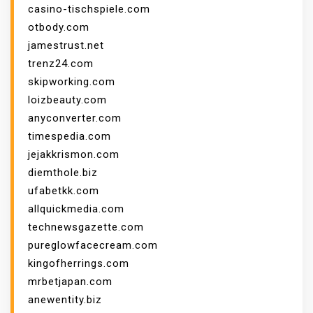
casino-tischspiele.com
otbody.com
jamestrust.net
trenz24.com
skipworking.com
loizbeauty.com
anyconverter.com
timespedia.com
jejakkrismon.com
diemthole.biz
ufabetkk.com
allquickmedia.com
technewsgazette.com
pureglowfacecream.com
kingofherrings.com
mrbetjapan.com
anewentity.biz