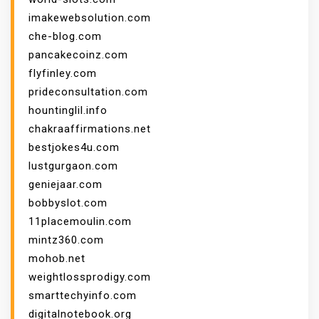
imakewebsolution.com
che-blog.com
pancakecoinz.com
flyfinley.com
prideconsultation.com
hountinglil.info
chakraaffirmations.net
bestjokes4u.com
lustgurgaon.com
geniejaar.com
bobbyslot.com
11placemoulin.com
mintz360.com
mohob.net
weightlossprodigy.com
smarttechyinfo.com
digitalnotebook.org