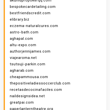
akunidpropokerqq.com
bespokecardetailing.com
bestfriendscredit.com
elibrary.biz
eczema-naturalcures.com
astro-bath.com
aghapal.com
altu-expo.com
authorjennijames.com
viajearoma.net
tsutsuji-parkin.com
agharab.com
cheapammousa.com
thepositiveladiessoccerclub.com
recetasdecocinafaciles.com
naildesignsidea.net
greatpai.com
paperlanterntheatre.org