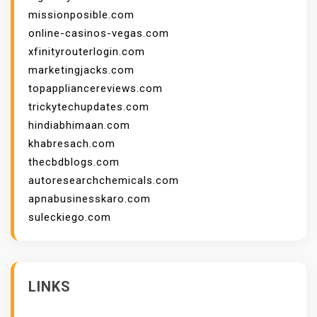
missionposible.com
online-casinos-vegas.com
xfinityrouterlogin.com
marketingjacks.com
topappliancereviews.com
trickytechupdates.com
hindiabhimaan.com
khabresach.com
thecbdblogs.com
autoresearchchemicals.com
apnabusinesskaro.com
suleckiego.com
LINKS