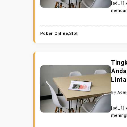
[ad_1]
mencari
Poker Online
,
Slot
Ting
Anda
Lint
By
Adm
[ad_1]
mening