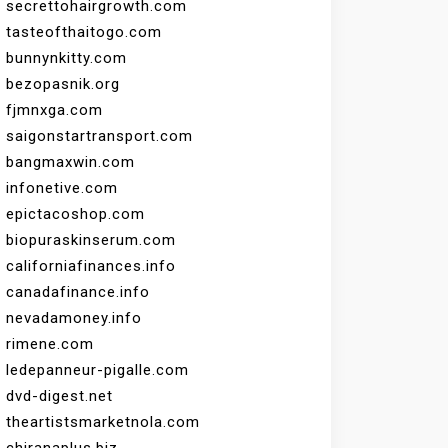
secrettohairgrowth.com
tasteofthaitogo.com
bunnynkitty.com
bezopasnik.org
fjmnxga.com
saigonstartransport.com
bangmaxwin.com
infonetive.com
epictacoshop.com
biopuraskinserum.com
californiafinances.info
canadafinance.info
nevadamoney.info
rimene.com
ledepanneur-pigalle.com
dvd-digest.net
theartistsmarketnola.com