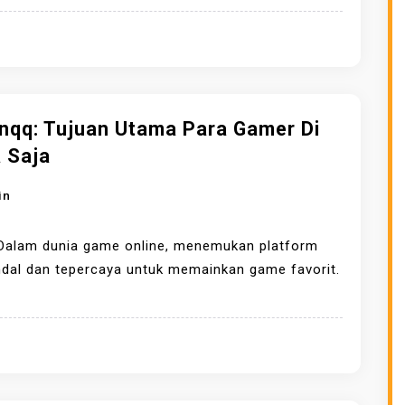
nqq: Tujuan Utama Para Gamer Di
 Saja
in
 Dalam dunia game online, menemukan platform
dal dan tepercaya untuk memainkan game favorit.