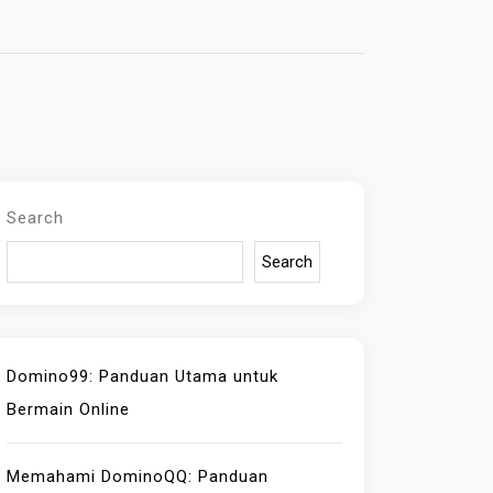
Search
Search
Domino99: Panduan Utama untuk
Bermain Online
Memahami DominoQQ: Panduan