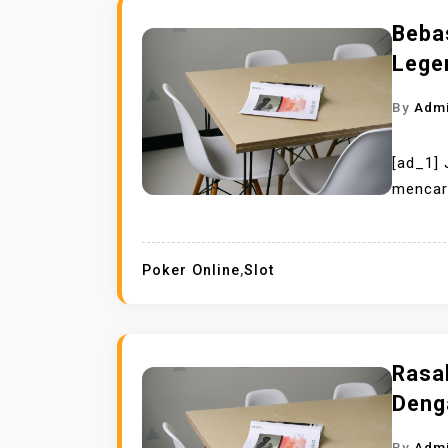
Beba
Lege
By
Adm
[ad_1]
mencari
Poker Online
,
Slot
Rasa
Deng
By
Adm