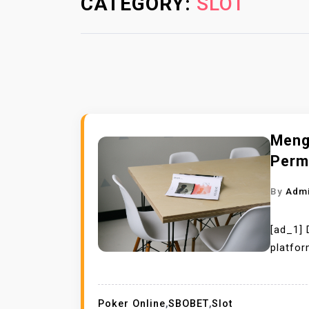
CATEGORY:
SLOT
Meng
Perm
By
Adm
[ad_1] 
platfor
Poker Online
,
SBOBET
,
Slot