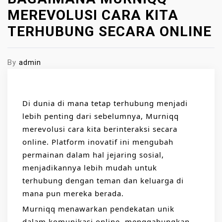
MEREVOLUSI CARA KITA
TERHUBUNG SECARA ONLINE
By
admin
Di dunia di mana tetap terhubung menjadi
lebih penting dari sebelumnya, Murniqq
merevolusi cara kita berinteraksi secara
online. Platform inovatif ini mengubah
permainan dalam hal jejaring sosial,
menjadikannya lebih mudah untuk
terhubung dengan teman dan keluarga di
mana pun mereka berada.
Murniqq menawarkan pendekatan unik
dalam komunikasi online, menggabungkan