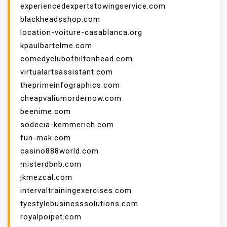
experiencedexpertstowingservice.com
blackheadsshop.com
location-voiture-casablanca.org
kpaulbartelme.com
comedyclubofhiltonhead.com
virtualartsassistant.com
theprimeinfographics.com
cheapvaliumordernow.com
beenime.com
sodecia-kemmerich.com
fun-mak.com
casino888world.com
misterdbnb.com
jkmezcal.com
intervaltrainingexercises.com
tyestylebusinesssolutions.com
royalpoipet.com