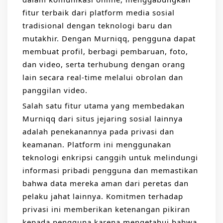
fitur terbaik dari platform media sosial
tradisional dengan teknologi baru dan
mutakhir. Dengan Murniqq, pengguna dapat
membuat profil, berbagi pembaruan, foto,
dan video, serta terhubung dengan orang
lain secara real-time melalui obrolan dan
panggilan video.
Salah satu fitur utama yang membedakan
Murniqq dari situs jejaring sosial lainnya
adalah penekanannya pada privasi dan
keamanan. Platform ini menggunakan
teknologi enkripsi canggih untuk melindungi
informasi pribadi pengguna dan memastikan
bahwa data mereka aman dari peretas dan
pelaku jahat lainnya. Komitmen terhadap
privasi ini memberikan ketenangan pikiran
kepada pengguna karena mengetahui bahwa