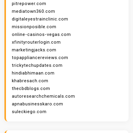
pitrepower.com
mediatown360.com
digitaleyestrainclinic.com
missionposible.com
online-casinos-vegas.com
xfinityrouterlogin.com
marketingjacks.com
topappliancereviews.com
trickytechupdates.com
hindiabhimaan.com
khabresach.com
thecbdblogs.com
autoresearchchemicals.com
apnabusinesskaro.com
suleckiego.com