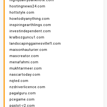
highqualitybanknote.com
hostingnews24.com
hottstyle.com
howtodiyanything.com
inspiringearthlings.com
investindependent.com
kralbozguncu1.com
landscapinggainesvillefl.com
maisonhauturier.com
mascreator.com
menafahmi.com
mukhtarmeer.com
nascartoday.com
nqted.com
nzdriverlicence.com
pagalguru.com
pcegame.com
pgslot-r2.com