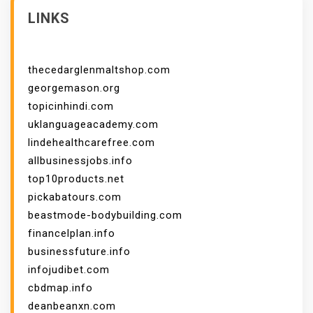
LINKS
thecedarglenmaltshop.com
georgemason.org
topicinhindi.com
uklanguageacademy.com
lindehealthcarefree.com
allbusinessjobs.info
top10products.net
pickabatours.com
beastmode-bodybuilding.com
financelplan.info
businessfuture.info
infojudibet.com
cbdmap.info
deanbeanxn.com