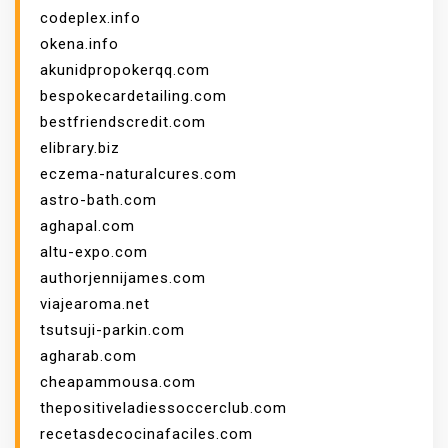
codeplex.info
okena.info
akunidpropokerqq.com
bespokecardetailing.com
bestfriendscredit.com
elibrary.biz
eczema-naturalcures.com
astro-bath.com
aghapal.com
altu-expo.com
authorjennijames.com
viajearoma.net
tsutsuji-parkin.com
agharab.com
cheapammousa.com
thepositiveladiessoccerclub.com
recetasdecocinafaciles.com