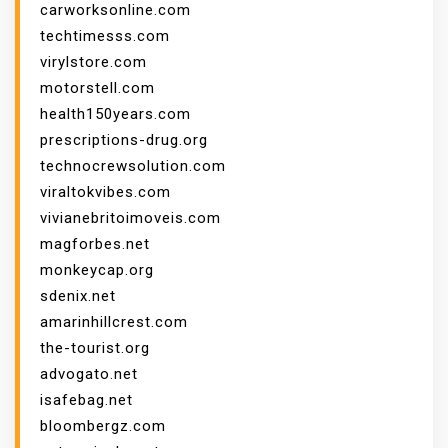
carworksonline.com
techtimesss.com
virylstore.com
motorstell.com
health150years.com
prescriptions-drug.org
technocrewsolution.com
viraltokvibes.com
vivianebritoimoveis.com
magforbes.net
monkeycap.org
sdenix.net
amarinhillcrest.com
the-tourist.org
advogato.net
isafebag.net
bloombergz.com