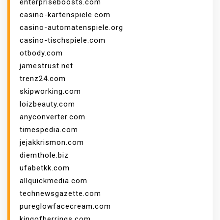
enterpriseboosts.com
casino-kartenspiele.com
casino-automatenspiele.org
casino-tischspiele.com
otbody.com
jamestrust.net
trenz24.com
skipworking.com
loizbeauty.com
anyconverter.com
timespedia.com
jejakkrismon.com
diemthole.biz
ufabetkk.com
allquickmedia.com
technewsgazette.com
pureglowfacecream.com
kingofherrings.com