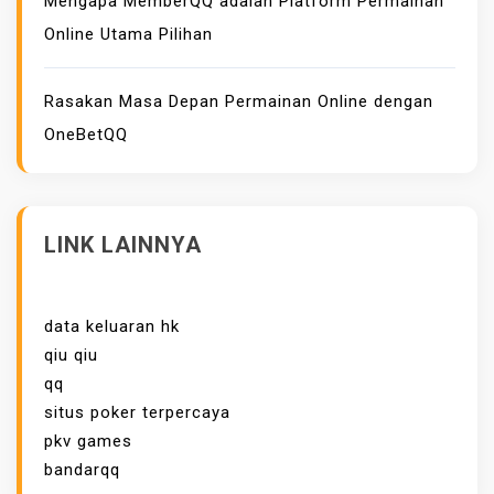
Mengapa MemberQQ adalah Platform Permainan
Online Utama Pilihan
Rasakan Masa Depan Permainan Online dengan
OneBetQQ
LINK LAINNYA
data keluaran hk
qiu qiu
qq
situs poker terpercaya
pkv games
bandarqq