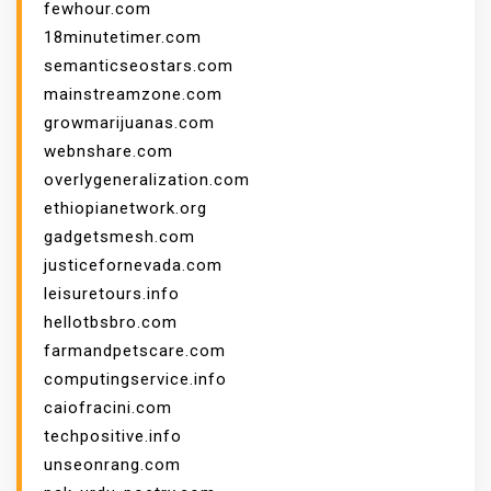
fewhour.com
18minutetimer.com
semanticseostars.com
mainstreamzone.com
growmarijuanas.com
webnshare.com
overlygeneralization.com
ethiopianetwork.org
gadgetsmesh.com
justicefornevada.com
leisuretours.info
hellotbsbro.com
farmandpetscare.com
computingservice.info
caiofracini.com
techpositive.info
unseonrang.com