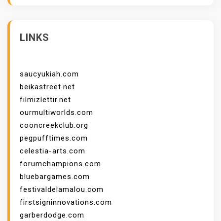
LINKS
saucyukiah.com
beikastreet.net
filmizlettir.net
ourmultiworlds.com
cooncreekclub.org
pegpufftimes.com
celestia-arts.com
forumchampions.com
bluebargames.com
festivaldelamalou.com
firstsigninnovations.com
garberdodge.com