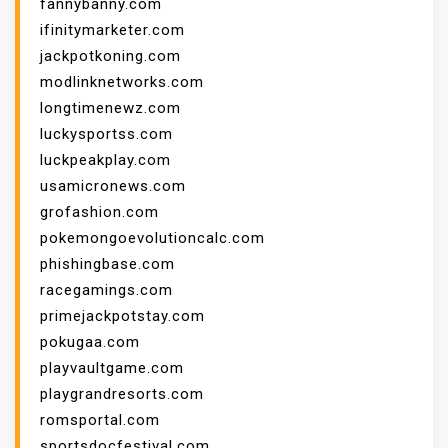
fannybanny.com
ifinitymarketer.com
jackpotkoning.com
modlinknetworks.com
longtimenewz.com
luckysportss.com
luckpeakplay.com
usamicronews.com
grofashion.com
pokemongoevolutioncalc.com
phishingbase.com
racegamings.com
primejackpotstay.com
pokugaa.com
playvaultgame.com
playgrandresorts.com
romsportal.com
sportsdocfestival.com