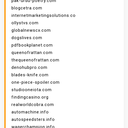
pak-urdu-poetry.com
blogcetra.com
internetmarketingsolutions.co
ollystvs.com
globalnewscx.com
dogslives.com
pdfbookplanet.com
queenofrattan.com
thequeenofrattan.com
denohubpro.com
blades-knife.com
one-piece-spoiler.com
studiooneiota.com
findingcasino.org
realworldcobra.com
automachine.info
autospeedsters.info
wagerchampion.info