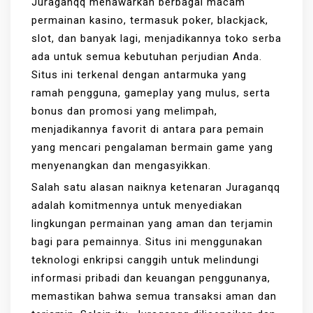
Juraganqq menawarkan berbagai macam
permainan kasino, termasuk poker, blackjack,
slot, dan banyak lagi, menjadikannya toko serba
ada untuk semua kebutuhan perjudian Anda.
Situs ini terkenal dengan antarmuka yang
ramah pengguna, gameplay yang mulus, serta
bonus dan promosi yang melimpah,
menjadikannya favorit di antara para pemain
yang mencari pengalaman bermain game yang
menyenangkan dan mengasyikkan.
Salah satu alasan naiknya ketenaran Juraganqq
adalah komitmennya untuk menyediakan
lingkungan permainan yang aman dan terjamin
bagi para pemainnya. Situs ini menggunakan
teknologi enkripsi canggih untuk melindungi
informasi pribadi dan keuangan penggunanya,
memastikan bahwa semua transaksi aman dan