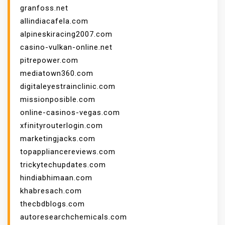
granfoss.net
allindiacafela.com
alpineskiracing2007.com
casino-vulkan-online.net
pitrepower.com
mediatown360.com
digitaleyestrainclinic.com
missionposible.com
online-casinos-vegas.com
xfinityrouterlogin.com
marketingjacks.com
topappliancereviews.com
trickytechupdates.com
hindiabhimaan.com
khabresach.com
thecbdblogs.com
autoresearchchemicals.com