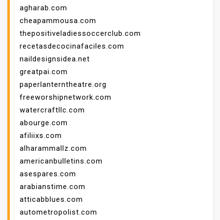
agharab.com
cheapammousa.com
thepositiveladiessoccerclub.com
recetasdecocinafaciles.com
naildesignsidea.net
greatpai.com
paperlanterntheatre.org
freeworshipnetwork.com
watercraftllc.com
abourge.com
afiliixs.com
alharammallz.com
americanbulletins.com
asespares.com
arabianstime.com
atticabblues.com
autometropolist.com