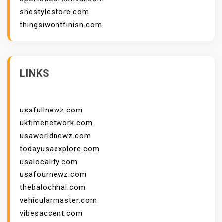
shestylestore.com
thingsiwontfinish.com
LINKS
usafullnewz.com
uktimenetwork.com
usaworldnewz.com
todayusaexplore.com
usalocality.com
usafournewz.com
thebalochhal.com
vehicularmaster.com
vibesaccent.com