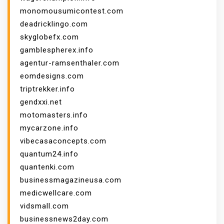
monomousumicontest.com
deadricklingo.com
skyglobefx.com
gamblespherex.info
agentur-ramsenthaler.com
eomdesigns.com
triptrekker.info
gendxxi.net
motomasters.info
mycarzone.info
vibecasaconcepts.com
quantum24.info
quantenki.com
businessmagazineusa.com
medicwellcare.com
vidsmall.com
businessnews2day.com