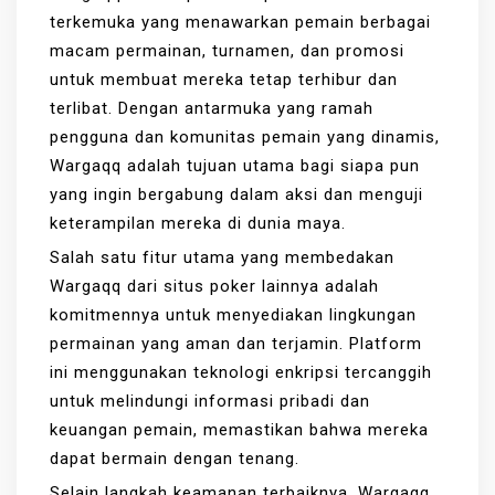
terkemuka yang menawarkan pemain berbagai
macam permainan, turnamen, dan promosi
untuk membuat mereka tetap terhibur dan
terlibat. Dengan antarmuka yang ramah
pengguna dan komunitas pemain yang dinamis,
Wargaqq adalah tujuan utama bagi siapa pun
yang ingin bergabung dalam aksi dan menguji
keterampilan mereka di dunia maya.
Salah satu fitur utama yang membedakan
Wargaqq dari situs poker lainnya adalah
komitmennya untuk menyediakan lingkungan
permainan yang aman dan terjamin. Platform
ini menggunakan teknologi enkripsi tercanggih
untuk melindungi informasi pribadi dan
keuangan pemain, memastikan bahwa mereka
dapat bermain dengan tenang.
Selain langkah keamanan terbaiknya, Wargaqq