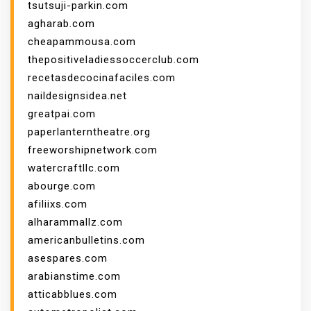
tsutsuji-parkin.com
agharab.com
cheapammousa.com
thepositiveladiessoccerclub.com
recetasdecocinafaciles.com
naildesignsidea.net
greatpai.com
paperlanterntheatre.org
freeworshipnetwork.com
watercraftllc.com
abourge.com
afiliixs.com
alharammallz.com
americanbulletins.com
asespares.com
arabianstime.com
atticabblues.com