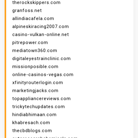
therockskippers.com
granfoss.net
allindiacafela.com
alpineskiracing2007.com
casino-vulkan-online.net
pitrepower.com
mediatown360.com
digitaleyestrainclinic.com
missionposible.com
online-casinos-vegas.com
xfinityrouterlogin.com
marketingjacks.com
topappliancereviews.com
trickytechupdates.com
hindiabhimaan.com
khabresach.com
thecbdblogs.com