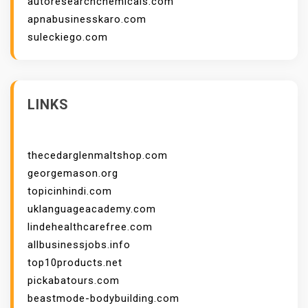
autoresearchchemicals.com
apnabusinesskaro.com
suleckiego.com
LINKS
thecedarglenmaltshop.com
georgemason.org
topicinhindi.com
uklanguageacademy.com
lindehealthcarefree.com
allbusinessjobs.info
top10products.net
pickabatours.com
beastmode-bodybuilding.com