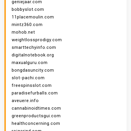
geniejaar.com
bobbyslot.com
11placemoulin.com
mintz360.com
mohob.net
weightlossprodigy.com
smarttechyinfo.com
digitalnotebook.org
maxualguru.com
bongdasuncity.com
slot-pachi.com
freespinsslot.com
paradisefurballs.com
aveuere.info
cannabinoidtimes.com
greenproductsgui.com
healthconcerning.com