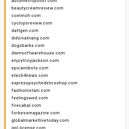
autometropolist.com
beautycreamreview.com
coinmoh.com
cyclopsreview.com
dattgen.com
didoivatnang.com
dogsbarks.com
dwmsoftwarehouse.com
enjoytroyjackson.com
epicaimbots.com
etech4news.com
expresspsychedelicsshop.com
fashionistani.com
feelingswed.com
firecabal.com
forbessmagazine.com
globalmarketlivetoday.com
gpl-license.com