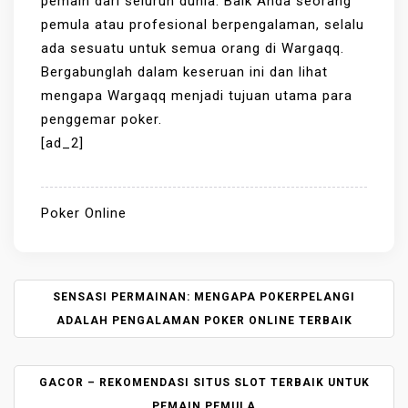
pemain dari seluruh dunia. Baik Anda seorang
pemula atau profesional berpengalaman, selalu
ada sesuatu untuk semua orang di Wargaqq.
Bergabunglah dalam keseruan ini dan lihat
mengapa Wargaqq menjadi tujuan utama para
penggemar poker.
[ad_2]
Poker Online
P
SENSASI PERMAINAN: MENGAPA POKERPELANGI
O
ADALAH PENGALAMAN POKER ONLINE TERBAIK
S
T
N
GACOR – REKOMENDASI SITUS SLOT TERBAIK UNTUK
PEMAIN PEMULA