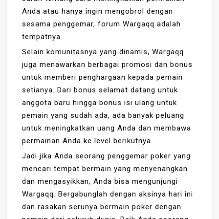
Anda atau hanya ingin mengobrol dengan
sesama penggemar, forum Wargaqq adalah
tempatnya.
Selain komunitasnya yang dinamis, Wargaqq
juga menawarkan berbagai promosi dan bonus
untuk memberi penghargaan kepada pemain
setianya. Dari bonus selamat datang untuk
anggota baru hingga bonus isi ulang untuk
pemain yang sudah ada, ada banyak peluang
untuk meningkatkan uang Anda dan membawa
permainan Anda ke level berikutnya.
Jadi jika Anda seorang penggemar poker yang
mencari tempat bermain yang menyenangkan
dan mengasyikkan, Anda bisa mengunjungi
Wargaqq. Bergabunglah dengan aksinya hari ini
dan rasakan serunya bermain poker dengan