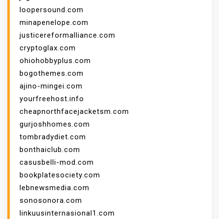
loopersound.com
minapenelope.com
justicereformalliance.com
cryptoglax.com
ohiohobbyplus.com
bogothemes.com
ajino-mingei.com
yourfreehost.info
cheapnorthfacejacketsm.com
gurjoshhomes.com
tombradydiet.com
bonthaiclub.com
casusbelli-mod.com
bookplatesociety.com
lebnewsmedia.com
sonosonora.com
linkuusinternasional1.com