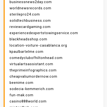
businessnews2day.com
worldnewsrecords.com
sterilepro24.com
solidtechbusiness.com
reviewcardgaming.com
experiencedexpertstowingservice.com
blackheadsshop.com
location-voiture-casablanca.org
kpaulbartelme.com
comedyclubofhiltonhead.com
virtualartsassistant.com
theprimeinfographics.com
cheapvaliumordernow.com
beenime.com
sodecia-kemmerich.com
fun-mak.com
casino888world.com