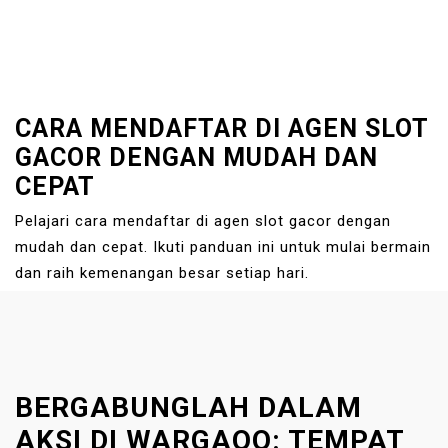
S
k
i
p
t
CARA MENDAFTAR DI AGEN SLOT
o
GACOR DENGAN MUDAH DAN
c
CEPAT
o
n
Pelajari cara mendaftar di agen slot gacor dengan
t
mudah dan cepat. Ikuti panduan ini untuk mulai bermain
e
dan raih kemenangan besar setiap hari.
n
Close
t
Menu
BERGABUNGLAH DALAM
AKSI DI WARGAQQ: TEMPAT