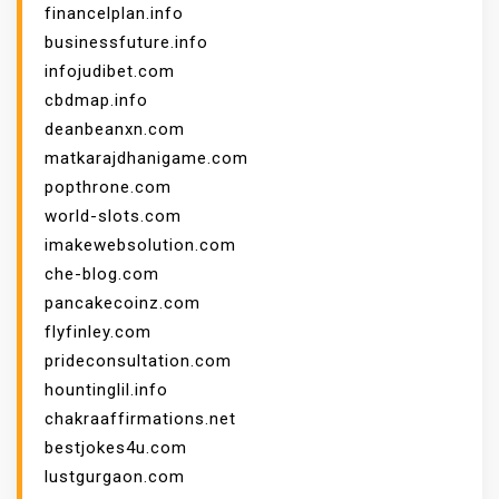
financelplan.info
businessfuture.info
infojudibet.com
cbdmap.info
deanbeanxn.com
matkarajdhanigame.com
popthrone.com
world-slots.com
imakewebsolution.com
che-blog.com
pancakecoinz.com
flyfinley.com
prideconsultation.com
hountinglil.info
chakraaffirmations.net
bestjokes4u.com
lustgurgaon.com