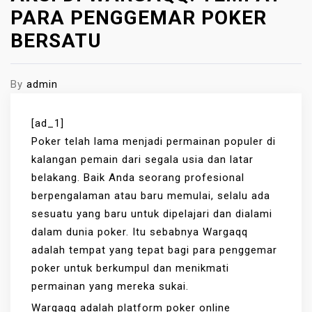
PARA PENGGEMAR POKER
BERSATU
By
admin
[ad_1]
Poker telah lama menjadi permainan populer di
kalangan pemain dari segala usia dan latar
belakang. Baik Anda seorang profesional
berpengalaman atau baru memulai, selalu ada
sesuatu yang baru untuk dipelajari dan dialami
dalam dunia poker. Itu sebabnya Wargaqq
adalah tempat yang tepat bagi para penggemar
poker untuk berkumpul dan menikmati
permainan yang mereka sukai.
Wargaqq adalah platform poker online