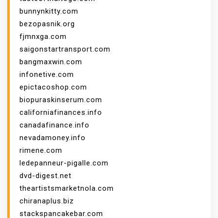
bunnynkitty.com
bezopasnik.org
fjmnxga.com
saigonstartransport.com
bangmaxwin.com
infonetive.com
epictacoshop.com
biopuraskinserum.com
californiafinances.info
canadafinance.info
nevadamoney.info
rimene.com
ledepanneur-pigalle.com
dvd-digest.net
theartistsmarketnola.com
chiranaplus.biz
stackspancakebar.com