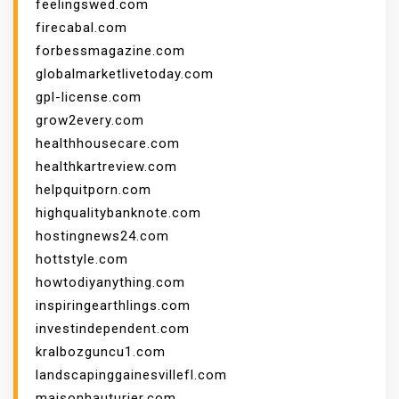
feelingswed.com
firecabal.com
forbessmagazine.com
globalmarketlivetoday.com
gpl-license.com
grow2every.com
healthhousecare.com
healthkartreview.com
helpquitporn.com
highqualitybanknote.com
hostingnews24.com
hottstyle.com
howtodiyanything.com
inspiringearthlings.com
investindependent.com
kralbozguncu1.com
landscapinggainesvillefl.com
maisonhauturier.com