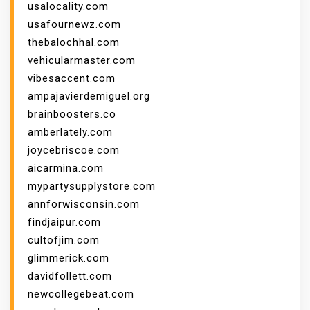
usalocality.com
usafournewz.com
thebalochhal.com
vehicularmaster.com
vibesaccent.com
ampajavierdemiguel.org
brainboosters.co
amberlately.com
joycebriscoe.com
aicarmina.com
mypartysupplystore.com
annforwisconsin.com
findjaipur.com
cultofjim.com
glimmerick.com
davidfollett.com
newcollegebeat.com