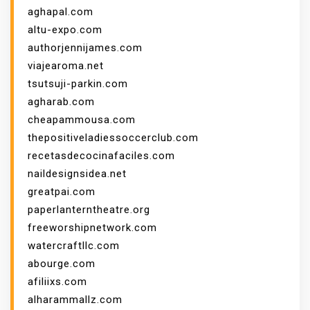
aghapal.com
altu-expo.com
authorjennijames.com
viajearoma.net
tsutsuji-parkin.com
agharab.com
cheapammousa.com
thepositiveladiessoccerclub.com
recetasdecocinafaciles.com
naildesignsidea.net
greatpai.com
paperlanterntheatre.org
freeworshipnetwork.com
watercraftllc.com
abourge.com
afiliixs.com
alharammallz.com