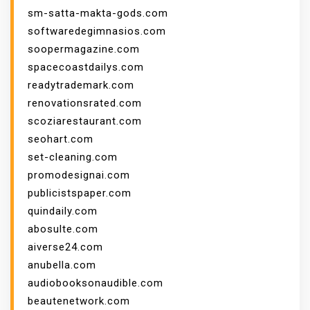
sm-satta-makta-gods.com
softwaredegimnasios.com
soopermagazine.com
spacecoastdailys.com
readytrademark.com
renovationsrated.com
scoziarestaurant.com
seohart.com
set-cleaning.com
promodesignai.com
publicistspaper.com
quindaily.com
abosulte.com
aiverse24.com
anubella.com
audiobooksonaudible.com
beautenetwork.com