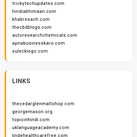
trickytechupdates.com
hindiabhimaan.com
khabresach.com
thecbdblogs.com
autoresearchchemicals.com
apnabusinesskaro.com
suleckiego.com
LINKS
thecedarglenmaltshop.com
georgemason.org
topicinhindi.com
uklanguageacademy.com
lindehealthcarefree.com