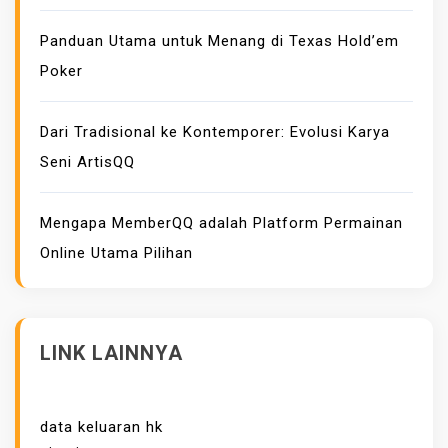
Panduan Utama untuk Menang di Texas Hold’em
Poker
Dari Tradisional ke Kontemporer: Evolusi Karya
Seni ArtisQQ
Mengapa MemberQQ adalah Platform Permainan
Online Utama Pilihan
LINK LAINNYA
data keluaran hk