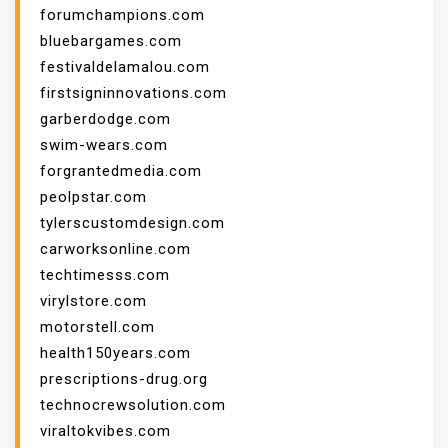
forumchampions.com
bluebargames.com
festivaldelamalou.com
firstsigninnovations.com
garberdodge.com
swim-wears.com
forgrantedmedia.com
peolpstar.com
tylerscustomdesign.com
carworksonline.com
techtimesss.com
virylstore.com
motorstell.com
health150years.com
prescriptions-drug.org
technocrewsolution.com
viraltokvibes.com