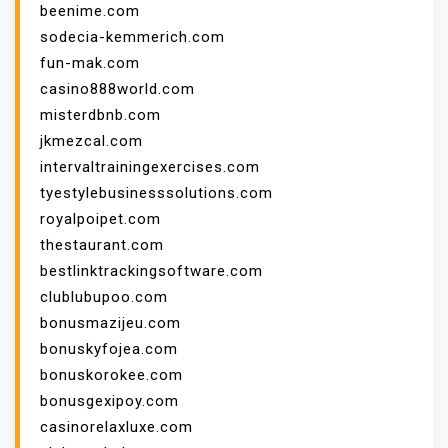
beenime.com
sodecia-kemmerich.com
fun-mak.com
casino888world.com
misterdbnb.com
jkmezcal.com
intervaltrainingexercises.com
tyestylebusinesssolutions.com
royalpoipet.com
thestaurant.com
bestlinktrackingsoftware.com
clublubupoo.com
bonusmazijeu.com
bonuskyfojea.com
bonuskorokee.com
bonusgexipoy.com
casinorelaxluxe.com