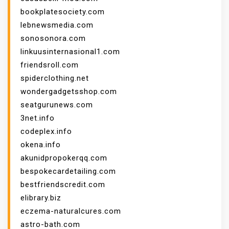
bookplatesociety.com
lebnewsmedia.com
sonosonora.com
linkuusinternasional1.com
friendsroll.com
spiderclothing.net
wondergadgetsshop.com
seatgurunews.com
3net.info
codeplex.info
okena.info
akunidpropokerqq.com
bespokecardetailing.com
bestfriendscredit.com
elibrary.biz
eczema-naturalcures.com
astro-bath.com