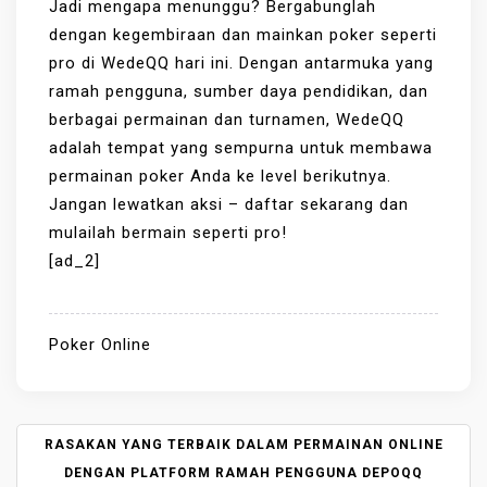
Jadi mengapa menunggu? Bergabunglah
dengan kegembiraan dan mainkan poker seperti
pro di WedeQQ hari ini. Dengan antarmuka yang
ramah pengguna, sumber daya pendidikan, dan
berbagai permainan dan turnamen, WedeQQ
adalah tempat yang sempurna untuk membawa
permainan poker Anda ke level berikutnya.
Jangan lewatkan aksi – daftar sekarang dan
mulailah bermain seperti pro!
[ad_2]
Poker Online
P
RASAKAN YANG TERBAIK DALAM PERMAINAN ONLINE
O
DENGAN PLATFORM RAMAH PENGGUNA DEPOQQ