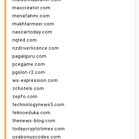
mascreator.com
menafahmi.com
mukhtarmeer.com
nascartoday.com
nqted.com
nzdriverlicence.com
pagalguru.com
pcegame.com
pgslot-r2.com
ws-expression.com
zchotels.com
zepfo.com
technologynews5.com
teknoeduka.com
thenews-blog.com
todaycryptotimes.com
usabonuscodes.com