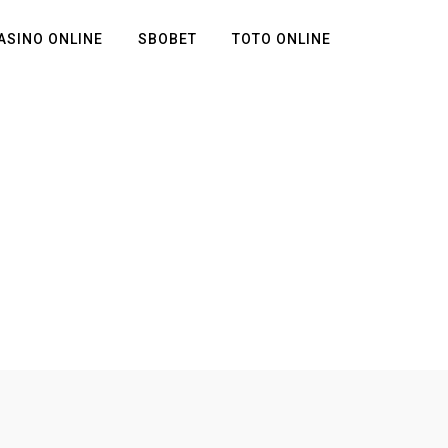
ASINO ONLINE
SBOBET
TOTO ONLINE