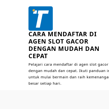
S
k
i
p
t
CARA MENDAFTAR DI
o
AGEN SLOT GACOR
c
DENGAN MUDAH DAN
o
n
CEPAT
t
Pelajari cara mendaftar di agen slot gacor
e
dengan mudah dan cepat. Ikuti panduan i
n
untuk mulai bermain dan raih kemenanga
t
besar setiap hari.