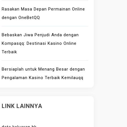
Rasakan Masa Depan Permainan Online
dengan OneBetQQ
Bebaskan Jiwa Penjudi Anda dengan
Kompasqq: Destinasi Kasino Online
Terbaik
Bersiaplah untuk Menang Besar dengan
Pengalaman Kasino Terbaik Kemilauqq
LINK LAINNYA