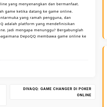
line yang menyenangkan dan bermanfaat.
h game ketika datang ke game online.
antarmuka yang ramah pengguna, dan
 adalah platform yang mendefinisikan
line. Jadi mengapa menunggu? Bergabunglah
i bagaimana DepoQQ membawa game online ke
DIVAQQ: GAME CHANGER DI POKER
ONLINE