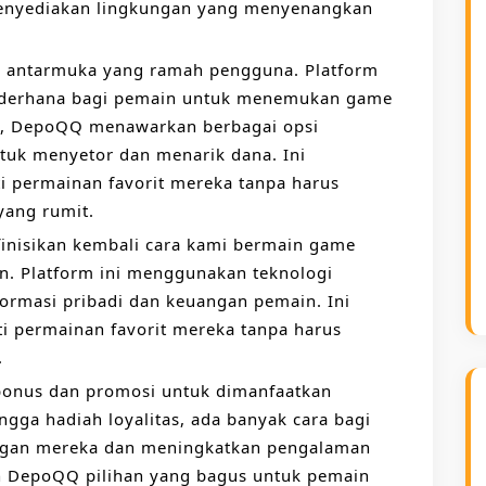
enyediakan lingkungan yang menyenangkan
h antarmuka yang ramah pengguna. Platform
ederhana bagi pemain untuk menemukan game
tu, DepoQQ menawarkan berbagai opsi
k menyetor dan menarik dana. Ini
permainan favorit mereka tanpa harus
yang rumit.
nisikan kembali cara kami bermain game
n. Platform ini menggunakan teknologi
formasi pribadi dan keuangan pemain. Ini
i permainan favorit mereka tanpa harus
.
onus dan promosi untuk dimanfaatkan
ngga hadiah loyalitas, ada banyak cara bagi
gan mereka dan meningkatkan pengalaman
n DepoQQ pilihan yang bagus untuk pemain