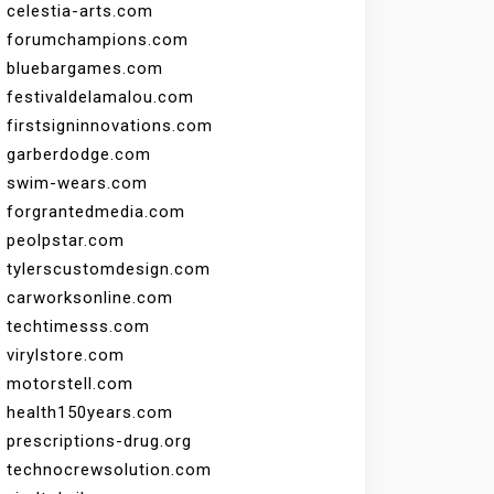
celestia-arts.com
forumchampions.com
bluebargames.com
festivaldelamalou.com
firstsigninnovations.com
garberdodge.com
swim-wears.com
forgrantedmedia.com
peolpstar.com
tylerscustomdesign.com
carworksonline.com
techtimesss.com
virylstore.com
motorstell.com
health150years.com
prescriptions-drug.org
technocrewsolution.com