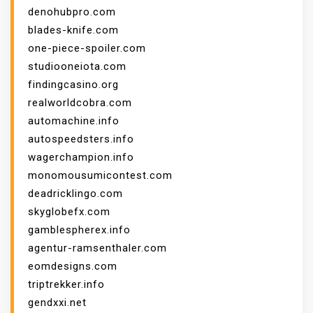
denohubpro.com
blades-knife.com
one-piece-spoiler.com
studiooneiota.com
findingcasino.org
realworldcobra.com
automachine.info
autospeedsters.info
wagerchampion.info
monomousumicontest.com
deadricklingo.com
skyglobefx.com
gamblespherex.info
agentur-ramsenthaler.com
eomdesigns.com
triptrekker.info
gendxxi.net