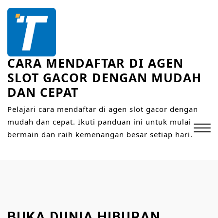
S
k
i
p
t
CARA MENDAFTAR DI AGEN
o
SLOT GACOR DENGAN MUDAH
c
DAN CEPAT
o
n
Pelajari cara mendaftar di agen slot gacor dengan
t
mudah dan cepat. Ikuti panduan ini untuk mulai
e
bermain dan raih kemenangan besar setiap hari.
n
t
Close
Menu
BUKA DUNIA HIBURAN