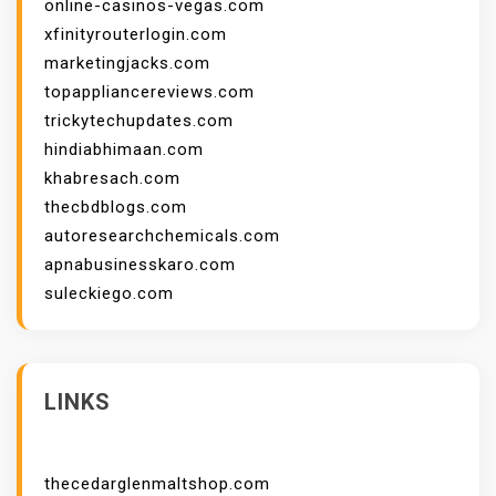
online-casinos-vegas.com
xfinityrouterlogin.com
marketingjacks.com
topappliancereviews.com
trickytechupdates.com
hindiabhimaan.com
khabresach.com
thecbdblogs.com
autoresearchchemicals.com
apnabusinesskaro.com
suleckiego.com
LINKS
thecedarglenmaltshop.com