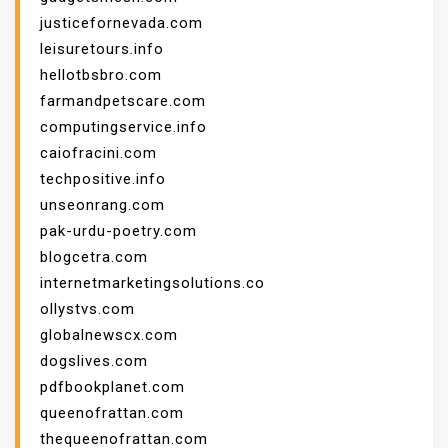
justicefornevada.com
leisuretours.info
hellotbsbro.com
farmandpetscare.com
computingservice.info
caiofracini.com
techpositive.info
unseonrang.com
pak-urdu-poetry.com
blogcetra.com
internetmarketingsolutions.co
ollystvs.com
globalnewscx.com
dogslives.com
pdfbookplanet.com
queenofrattan.com
thequeenofrattan.com