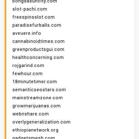
bongdasuncity.com
slot-pachi.com
freespinsslot.com
paradisefurballs.com
aveuere.info
cannabinoidtimes.com
greenproductsgui.com
healthconcerning.com
rojgarind.com
fewhour.com
18minutetimer.com
semanticseostars.com
mainstreamzone.com
growmarijuanas.com
webnshare.com
overlygeneralization.com
ethiopianetwork.org
gadgetsmesh.com