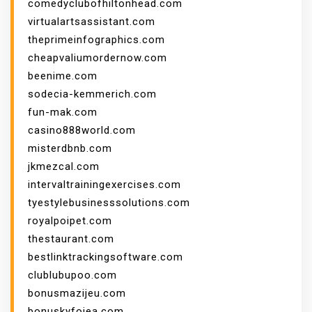
comedyclubofhiltonhead.com
virtualartsassistant.com
theprimeinfographics.com
cheapvaliumordernow.com
beenime.com
sodecia-kemmerich.com
fun-mak.com
casino888world.com
misterdbnb.com
jkmezcal.com
intervaltrainingexercises.com
tyestylebusinesssolutions.com
royalpoipet.com
thestaurant.com
bestlinktrackingsoftware.com
clublubupoo.com
bonusmazijeu.com
bonuskyfojea.com