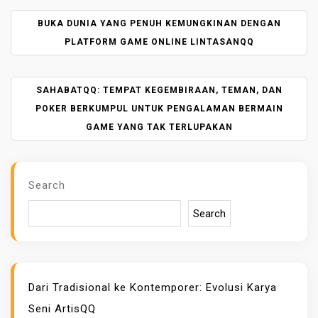
P
BUKA DUNIA YANG PENUH KEMUNGKINAN DENGAN
O
PLATFORM GAME ONLINE LINTASANQQ
S
T
N
SAHABATQQ: TEMPAT KEGEMBIRAAN, TEMAN, DAN
A
POKER BERKUMPUL UNTUK PENGALAMAN BERMAIN
V
GAME YANG TAK TERLUPAKAN
I
G
A
Search
T
I
Search
O
N
Dari Tradisional ke Kontemporer: Evolusi Karya
Seni ArtisQQ