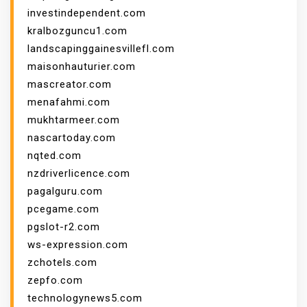
investindependent.com
kralbozguncu1.com
landscapinggainesvillefl.com
maisonhauturier.com
mascreator.com
menafahmi.com
mukhtarmeer.com
nascartoday.com
nqted.com
nzdriverlicence.com
pagalguru.com
pcegame.com
pgslot-r2.com
ws-expression.com
zchotels.com
zepfo.com
technologynews5.com