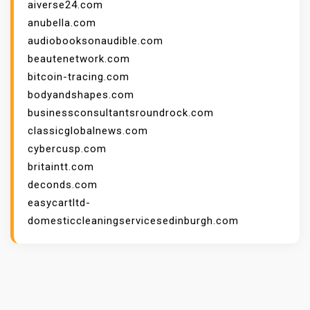
aiverse24.com
anubella.com
audiobooksonaudible.com
beautenetwork.com
bitcoin-tracing.com
bodyandshapes.com
businessconsultantsroundrock.com
classicglobalnews.com
cybercusp.com
britaintt.com
deconds.com
easycartltd-
domesticcleaningservicesedinburgh.com