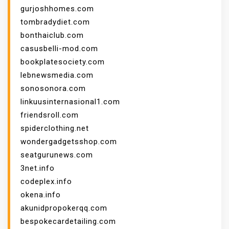
gurjoshhomes.com
tombradydiet.com
bonthaiclub.com
casusbelli-mod.com
bookplatesociety.com
lebnewsmedia.com
sonosonora.com
linkuusinternasional1.com
friendsroll.com
spiderclothing.net
wondergadgetsshop.com
seatgurunews.com
3net.info
codeplex.info
okena.info
akunidpropokerqq.com
bespokecardetailing.com