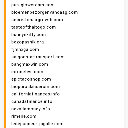
pureglowcream.com
bloemenbezorgenvandaag.com
secrettohairgrowth.com
tasteofthaitogo.com
bunnynkitty.com
bezopasnik.org
fjmnxga.com
saigonstartransport.com
bangmaxwin.com
infonetive.com
epictacoshop.com
biopuraskinserum.com
californiafinances.info
canadafinance.info
nevadamoney.info
rimene.com
ledepanneur-pigalle.com