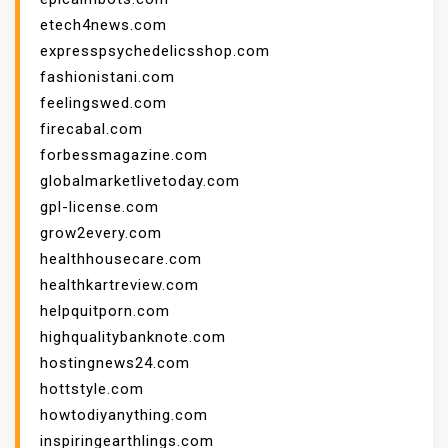
etech4news.com
expresspsychedelicsshop.com
fashionistani.com
feelingswed.com
firecabal.com
forbessmagazine.com
globalmarketlivetoday.com
gpl-license.com
grow2every.com
healthhousecare.com
healthkartreview.com
helpquitporn.com
highqualitybanknote.com
hostingnews24.com
hottstyle.com
howtodiyanything.com
inspiringearthlings.com