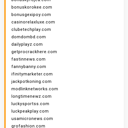
bonuskorokee.com
bonusgexipoy.com
casinorelaxluxe.com
clubetechplay.com
domdombd.com
dailyplayz.com
getprocrackhere.com
fastinnews.com
fannybanny.com
ifinitymarketer.com
jackpotkoning.com
modlinknetworks.com
longtimenewz.com
luckysportss.com
luckpeakplay.com
usamicronews.com
grofashion.com