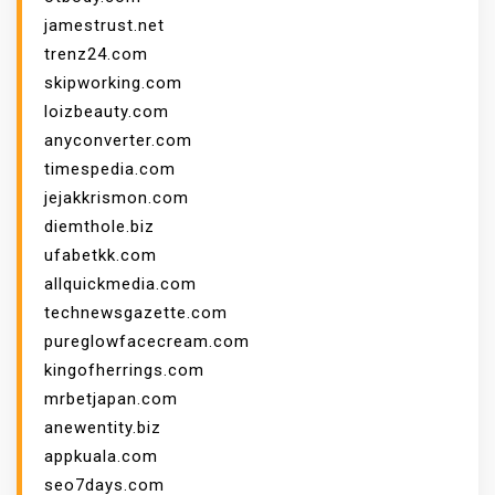
jamestrust.net
trenz24.com
skipworking.com
loizbeauty.com
anyconverter.com
timespedia.com
jejakkrismon.com
diemthole.biz
ufabetkk.com
allquickmedia.com
technewsgazette.com
pureglowfacecream.com
kingofherrings.com
mrbetjapan.com
anewentity.biz
appkuala.com
seo7days.com