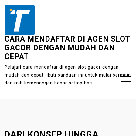
S
k
i
p
t
CARA MENDAFTAR DI AGEN SLOT
o
GACOR DENGAN MUDAH DAN
c
CEPAT
o
n
Pelajari cara mendaftar di agen slot gacor dengan
t
mudah dan cepat. Ikuti panduan ini untuk mulai bermain
e
dan raih kemenangan besar setiap hari.
n
t
Close
Menu
DARI KONSEP HINGGA