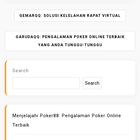
P
GEMARQQ: SOLUSI KELELAHAN RAPAT VIRTUAL
O
S
GARUDAQQ: PENGALAMAN POKER ONLINE TERBAIK
T
N
YANG ANDA TUNGGU-TUNGGU
A
V
I
Search
G
A
Search
T
I
O
N
Menjelajahi Poker88: Pengalaman Poker Online
Terbaik