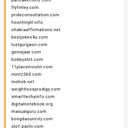
pancakecoinz.com
flyfinley.com
prideconsultation.com
hountinglil.info
chakraaffirmations.net
bestjokes4u.com
lustgurgaon.com
geniejaar.com
bobbyslot.com
11placemoulin.com
mintz360.com
mohob.net
weightlossprodigy.com
smarttechyinfo.com
digitalnotebook.org
maxualguru.com
bongdasuncity.com
slot-pachi.com