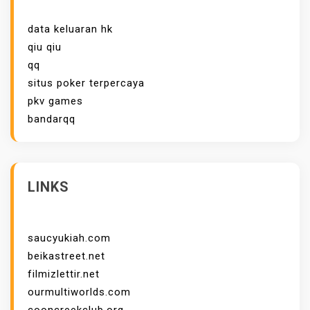
data keluaran hk
qiu qiu
qq
situs poker terpercaya
pkv games
bandarqq
LINKS
saucyukiah.com
beikastreet.net
filmizlettir.net
ourmultiworlds.com