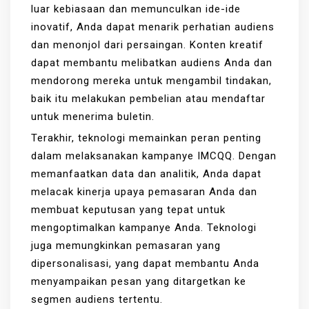
luar kebiasaan dan memunculkan ide-ide
inovatif, Anda dapat menarik perhatian audiens
dan menonjol dari persaingan. Konten kreatif
dapat membantu melibatkan audiens Anda dan
mendorong mereka untuk mengambil tindakan,
baik itu melakukan pembelian atau mendaftar
untuk menerima buletin.
Terakhir, teknologi memainkan peran penting
dalam melaksanakan kampanye IMCQQ. Dengan
memanfaatkan data dan analitik, Anda dapat
melacak kinerja upaya pemasaran Anda dan
membuat keputusan yang tepat untuk
mengoptimalkan kampanye Anda. Teknologi
juga memungkinkan pemasaran yang
dipersonalisasi, yang dapat membantu Anda
menyampaikan pesan yang ditargetkan ke
segmen audiens tertentu.