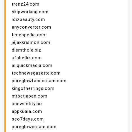
trenz24.com
skipworking.com
loizbeauty.com
anyconverter.com
timespedia.com
jejakkrismon.com
diemthole.biz
ufabetkk.com
allquickmedia.com
technewsgazette.com
pureglowfacecream.com
kingofherrings.com
mrbetjapan.com
anewentity.biz
appkuala.com
seo7days.com
pureglowcream.com