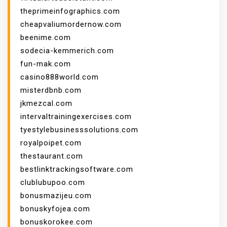
theprimeinfographics.com
cheapvaliumordernow.com
beenime.com
sodecia-kemmerich.com
fun-mak.com
casino888world.com
misterdbnb.com
jkmezcal.com
intervaltrainingexercises.com
tyestylebusinesssolutions.com
royalpoipet.com
thestaurant.com
bestlinktrackingsoftware.com
clublubupoo.com
bonusmazijeu.com
bonuskyfojea.com
bonuskorokee.com