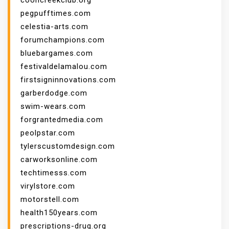
cooncreekclub.org
pegpufftimes.com
celestia-arts.com
forumchampions.com
bluebargames.com
festivaldelamalou.com
firstsigninnovations.com
garberdodge.com
swim-wears.com
forgrantedmedia.com
peolpstar.com
tylerscustomdesign.com
carworksonline.com
techtimesss.com
virylstore.com
motorstell.com
health150years.com
prescriptions-drug.org