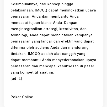
Kesimpulannya, dari konsep hingga
pelaksanaan, IMCQQ dapat meningkatkan upaya
pemasaran Anda dan membantu Anda
mencapai tujuan bisnis Anda. Dengan
mengintegrasikan strategi, kreativitas, dan
teknologi, Anda dapat menciptakan kampanye
pemasaran yang lancar dan efektif yang dapat
diterima oleh audiens Anda dan mendorong
tindakan. IMCQQ adalah alat canggih yang
dapat membantu Anda menyederhanakan upaya
pemasaran dan mencapai kesuksesan di pasar
yang kompetitif saat ini.
[ad_2]
Poker Online