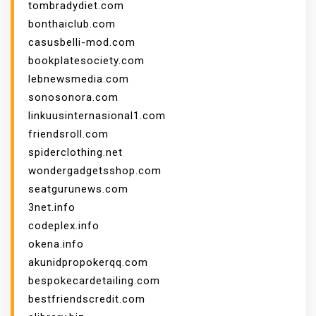
tombradydiet.com
bonthaiclub.com
casusbelli-mod.com
bookplatesociety.com
lebnewsmedia.com
sonosonora.com
linkuusinternasional1.com
friendsroll.com
spiderclothing.net
wondergadgetsshop.com
seatgurunews.com
3net.info
codeplex.info
okena.info
akunidpropokerqq.com
bespokecardetailing.com
bestfriendscredit.com