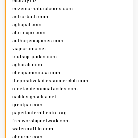
elibrary.biz
eczema-naturalcures.com
astro-bath.com
aghapal.com
altu-expo.com
authorjennijames.com
viajearoma.net
tsutsuji-parkin.com
agharab.com
cheapammousa.com
thepositiveladiessoccerclub.com
recetasdecocinafaciles.com
naildesignsidea.net
greatpai.com
paperlanterntheatre.org
freeworshipnetwork.com
watercraftllc.com
abourge.com