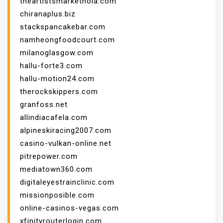
theartistsmarketnola.com
chiranaplus.biz
stackspancakebar.com
namheongfoodcourt.com
milanoglasgow.com
hallu-forte3.com
hallu-motion24.com
therockskippers.com
granfoss.net
allindiacafela.com
alpineskiracing2007.com
casino-vulkan-online.net
pitrepower.com
mediatown360.com
digitaleyestrainclinic.com
missionposible.com
online-casinos-vegas.com
xfinityrouterlogin.com