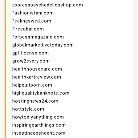
expresspsychedelicsshop.com
fashionistani.com
feelingswed.com
firecabal.com
forbessmagazine.com
globalmarketlivetoday.com
gpl-license.com
grow2every.com
healthhousecare.com
healthkartreview.com
helpquitporn.com
highqualitybanknote.com
hostingnews24.com
hottstyle.com
howtodiyanything.com
inspiringearthlings.com
investindependent.com