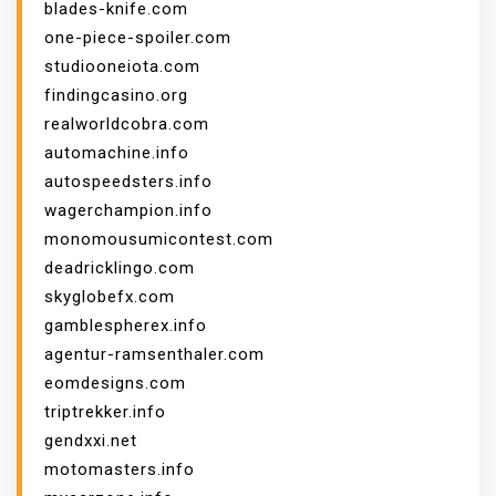
blades-knife.com
one-piece-spoiler.com
studiooneiota.com
findingcasino.org
realworldcobra.com
automachine.info
autospeedsters.info
wagerchampion.info
monomousumicontest.com
deadricklingo.com
skyglobefx.com
gamblespherex.info
agentur-ramsenthaler.com
eomdesigns.com
triptrekker.info
gendxxi.net
motomasters.info