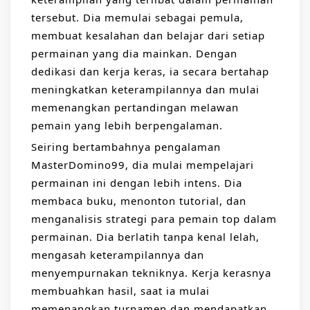
tersebut. Dia memulai sebagai pemula,
membuat kesalahan dan belajar dari setiap
permainan yang dia mainkan. Dengan
dedikasi dan kerja keras, ia secara bertahap
meningkatkan keterampilannya dan mulai
memenangkan pertandingan melawan
pemain yang lebih berpengalaman.
Seiring bertambahnya pengalaman
MasterDomino99, dia mulai mempelajari
permainan ini dengan lebih intens. Dia
membaca buku, menonton tutorial, dan
menganalisis strategi para pemain top dalam
permainan. Dia berlatih tanpa kenal lelah,
mengasah keterampilannya dan
menyempurnakan tekniknya. Kerja kerasnya
membuahkan hasil, saat ia mulai
memenangkan turnamen dan mendapatkan