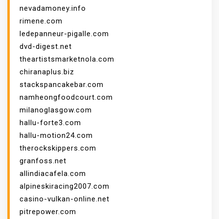
nevadamoney.info
rimene.com
ledepanneur-pigalle.com
dvd-digest.net
theartistsmarketnola.com
chiranaplus.biz
stackspancakebar.com
namheongfoodcourt.com
milanoglasgow.com
hallu-forte3.com
hallu-motion24.com
therockskippers.com
granfoss.net
allindiacafela.com
alpineskiracing2007.com
casino-vulkan-online.net
pitrepower.com