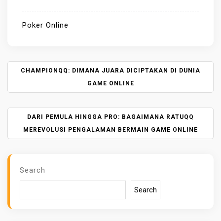
Poker Online
P
CHAMPIONQQ: DIMANA JUARA DICIPTAKAN DI DUNIA
O
GAME ONLINE
S
T
N
DARI PEMULA HINGGA PRO: BAGAIMANA RATUQQ
A
MEREVOLUSI PENGALAMAN BERMAIN GAME ONLINE
V
I
G
Search
A
T
Search
I
O