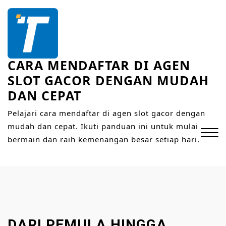
S
k
i
p
t
CARA MENDAFTAR DI AGEN
o
SLOT GACOR DENGAN MUDAH
c
DAN CEPAT
o
n
Pelajari cara mendaftar di agen slot gacor dengan
t
mudah dan cepat. Ikuti panduan ini untuk mulai
e
bermain dan raih kemenangan besar setiap hari.
n
t
Close
Menu
DARI PEMULA HINGGA