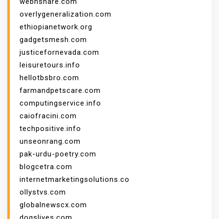
webnshare.com
overlygeneralization.com
ethiopianetwork.org
gadgetsmesh.com
justicefornevada.com
leisuretours.info
hellotbsbro.com
farmandpetscare.com
computingservice.info
caiofracini.com
techpositive.info
unseonrang.com
pak-urdu-poetry.com
blogcetra.com
internetmarketingsolutions.co
ollystvs.com
globalnewscx.com
dogslives.com