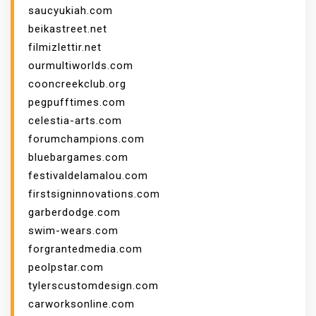
saucyukiah.com
beikastreet.net
filmizlettir.net
ourmultiworlds.com
cooncreekclub.org
pegpufftimes.com
celestia-arts.com
forumchampions.com
bluebargames.com
festivaldelamalou.com
firstsigninnovations.com
garberdodge.com
swim-wears.com
forgrantedmedia.com
peolpstar.com
tylerscustomdesign.com
carworksonline.com