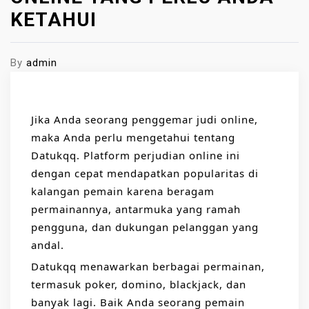
KETAHUI
By
admin
Jika Anda seorang penggemar judi online,
maka Anda perlu mengetahui tentang
Datukqq. Platform perjudian online ini
dengan cepat mendapatkan popularitas di
kalangan pemain karena beragam
permainannya, antarmuka yang ramah
pengguna, dan dukungan pelanggan yang
andal.
Datukqq menawarkan berbagai permainan,
termasuk poker, domino, blackjack, dan
banyak lagi. Baik Anda seorang pemain