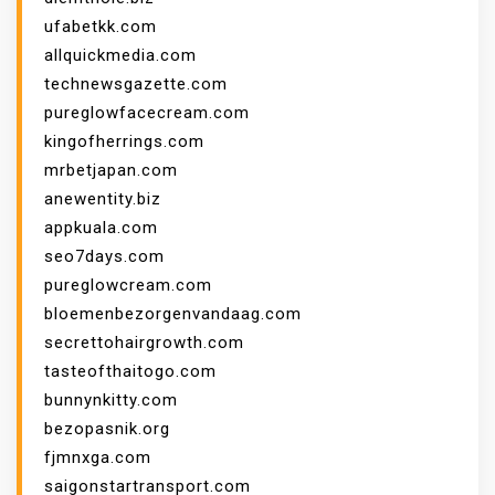
ufabetkk.com
allquickmedia.com
technewsgazette.com
pureglowfacecream.com
kingofherrings.com
mrbetjapan.com
anewentity.biz
appkuala.com
seo7days.com
pureglowcream.com
bloemenbezorgenvandaag.com
secrettohairgrowth.com
tasteofthaitogo.com
bunnynkitty.com
bezopasnik.org
fjmnxga.com
saigonstartransport.com