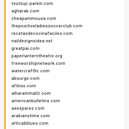
tsutsuji-parkin.com
agharab.com
cheapammousa.com
thepositiveladiessoccerclub.com
recetasdecocinafaciles.com
naildesignsidea.net
greatpai.com
paperlanterntheatre.org
freeworshipnetwork.com
watercraftllc.com
abourge.com
afiliixs.com
alharammallz.com
americanbulletins.com
asespares.com
arabianstime.com
atticabblues.com