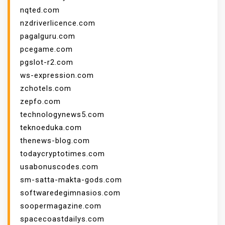
nqted.com
nzdriverlicence.com
pagalguru.com
pcegame.com
pgslot-r2.com
ws-expression.com
zchotels.com
zepfo.com
technologynews5.com
teknoeduka.com
thenews-blog.com
todaycryptotimes.com
usabonuscodes.com
sm-satta-makta-gods.com
softwaredegimnasios.com
soopermagazine.com
spacecoastdailys.com