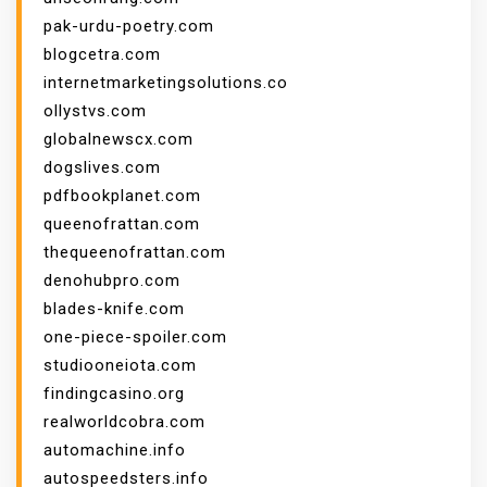
pak-urdu-poetry.com
blogcetra.com
internetmarketingsolutions.co
ollystvs.com
globalnewscx.com
dogslives.com
pdfbookplanet.com
queenofrattan.com
thequeenofrattan.com
denohubpro.com
blades-knife.com
one-piece-spoiler.com
studiooneiota.com
findingcasino.org
realworldcobra.com
automachine.info
autospeedsters.info