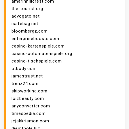
amarinhillcrest.com
the-tourist.org
advogato.net
isafebag.net
bloombergz.com
enterpriseboosts.com
casino-kartenspiele.com
casino-automatenspiele.org
casino-tischspiele.com
otbody.com
jamestrust.net
trenz24.com
skipworking.com
loizbeauty.com
anyconverter.com
timespedia.com
jejakkrismon.com
diemthole.biz