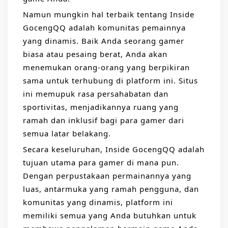
Namun mungkin hal terbaik tentang Inside
GocengQQ adalah komunitas pemainnya
yang dinamis. Baik Anda seorang gamer
biasa atau pesaing berat, Anda akan
menemukan orang-orang yang berpikiran
sama untuk terhubung di platform ini. Situs
ini memupuk rasa persahabatan dan
sportivitas, menjadikannya ruang yang
ramah dan inklusif bagi para gamer dari
semua latar belakang.
Secara keseluruhan, Inside GocengQQ adalah
tujuan utama para gamer di mana pun.
Dengan perpustakaan permainannya yang
luas, antarmuka yang ramah pengguna, dan
komunitas yang dinamis, platform ini
memiliki semua yang Anda butuhkan untuk