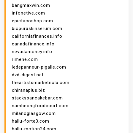
bangmaxwin.com
infonetive.com
epictacoshop.com
biopuraskinserum.com
californiafinances.info
canadafinance.info
nevadamoney.info
rimene.com
ledepanneur-pigalle.com
dvd-digest.net
theartistsmarketnola.com
chiranaplus.biz
stackspancakebar.com
namheongfoodcourt.com
milanoglasgow.com
hallu-forte3.com
hallu-motion24.com