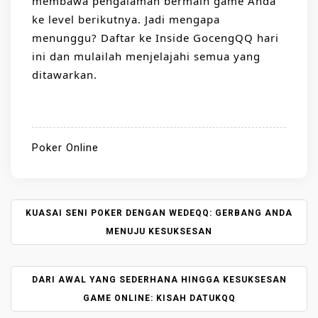
membawa pengalaman bermain game Anda
ke level berikutnya. Jadi mengapa
menunggu? Daftar ke Inside GocengQQ hari
ini dan mulailah menjelajahi semua yang
ditawarkan.
Poker Online
P
KUASAI SENI POKER DENGAN WEDEQQ: GERBANG ANDA
O
MENUJU KESUKSESAN
S
T
N
DARI AWAL YANG SEDERHANA HINGGA KESUKSESAN
A
GAME ONLINE: KISAH DATUKQQ
V