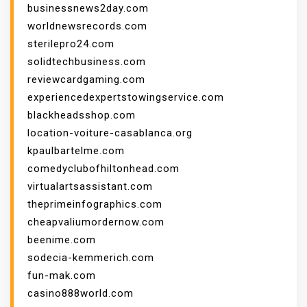
businessnews2day.com
worldnewsrecords.com
sterilepro24.com
solidtechbusiness.com
reviewcardgaming.com
experiencedexpertstowingservice.com
blackheadsshop.com
location-voiture-casablanca.org
kpaulbartelme.com
comedyclubofhiltonhead.com
virtualartsassistant.com
theprimeinfographics.com
cheapvaliumordernow.com
beenime.com
sodecia-kemmerich.com
fun-mak.com
casino888world.com