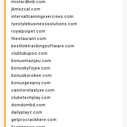
misterdbnb.com
jkmezcal.com
intervaltrainingexercises.com
tyestylebusinesssolutions.com
royalpoipet.com
thestaurant.com
bestlinktrackingsoftware.com
clublubupoo.com
bonusmazijeu.com
bonuskyfojea.com
bonuskorokee.com
bonusgexipoy.com
casinorelaxluxe.com
clubetechplay.com
domdombd.com
dailyplayz.com
getprocrackhere.com