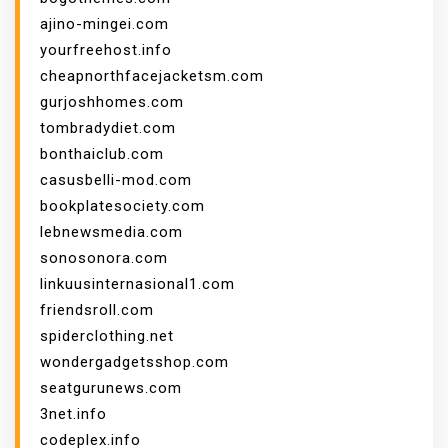
ajino-mingei.com
yourfreehost.info
cheapnorthfacejacketsm.com
gurjoshhomes.com
tombradydiet.com
bonthaiclub.com
casusbelli-mod.com
bookplatesociety.com
lebnewsmedia.com
sonosonora.com
linkuusinternasional1.com
friendsroll.com
spiderclothing.net
wondergadgetsshop.com
seatgurunews.com
3net.info
codeplex.info