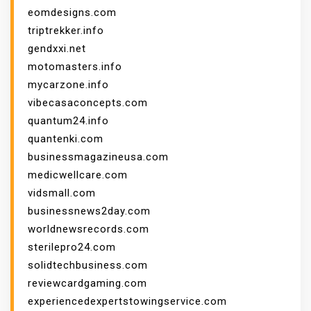
eomdesigns.com
triptrekker.info
gendxxi.net
motomasters.info
mycarzone.info
vibecasaconcepts.com
quantum24.info
quantenki.com
businessmagazineusa.com
medicwellcare.com
vidsmall.com
businessnews2day.com
worldnewsrecords.com
sterilepro24.com
solidtechbusiness.com
reviewcardgaming.com
experiencedexpertstowingservice.com