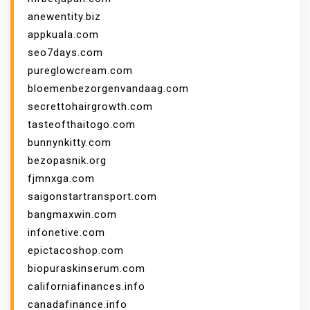
anewentity.biz
appkuala.com
seo7days.com
pureglowcream.com
bloemenbezorgenvandaag.com
secrettohairgrowth.com
tasteofthaitogo.com
bunnynkitty.com
bezopasnik.org
fjmnxga.com
saigonstartransport.com
bangmaxwin.com
infonetive.com
epictacoshop.com
biopuraskinserum.com
californiafinances.info
canadafinance.info