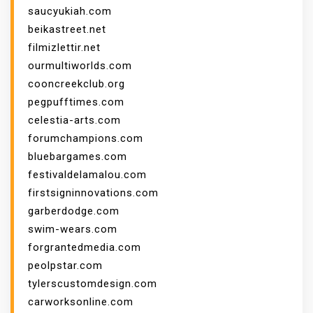
saucyukiah.com
beikastreet.net
filmizlettir.net
ourmultiworlds.com
cooncreekclub.org
pegpufftimes.com
celestia-arts.com
forumchampions.com
bluebargames.com
festivaldelamalou.com
firstsigninnovations.com
garberdodge.com
swim-wears.com
forgrantedmedia.com
peolpstar.com
tylerscustomdesign.com
carworksonline.com