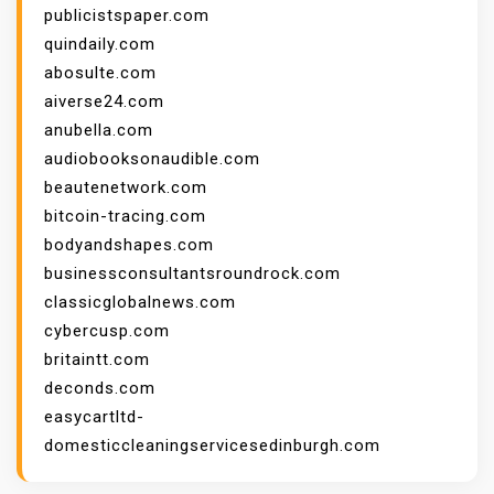
publicistspaper.com
quindaily.com
abosulte.com
aiverse24.com
anubella.com
audiobooksonaudible.com
beautenetwork.com
bitcoin-tracing.com
bodyandshapes.com
businessconsultantsroundrock.com
classicglobalnews.com
cybercusp.com
britaintt.com
deconds.com
easycartltd-
domesticcleaningservicesedinburgh.com