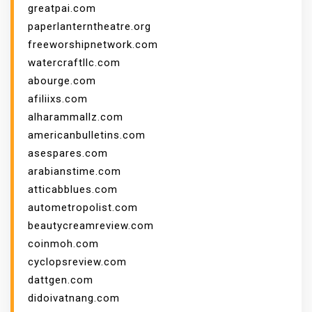
greatpai.com
paperlanterntheatre.org
freeworshipnetwork.com
watercraftllc.com
abourge.com
afiliixs.com
alharammallz.com
americanbulletins.com
asespares.com
arabianstime.com
atticabblues.com
autometropolist.com
beautycreamreview.com
coinmoh.com
cyclopsreview.com
dattgen.com
didoivatnang.com