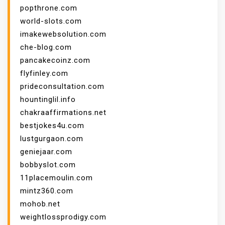
popthrone.com
world-slots.com
imakewebsolution.com
che-blog.com
pancakecoinz.com
flyfinley.com
prideconsultation.com
hountinglil.info
chakraaffirmations.net
bestjokes4u.com
lustgurgaon.com
geniejaar.com
bobbyslot.com
11placemoulin.com
mintz360.com
mohob.net
weightlossprodigy.com