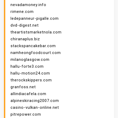
nevadamoney.info
rimene.com
ledepanneur-pigalle.com
dvd-digest.net
theartistsmarketnola.com
chiranaplus.biz
stackspancakebar.com
namheongfoodcourt.com
milanoglasgow.com
hallu-forte3.com
hallu-motion24.com
therockskippers.com
granfoss.net
allindiacafela.com
alpineskiracing2007.com
casino-vulkan-online.net
pitrepower.com