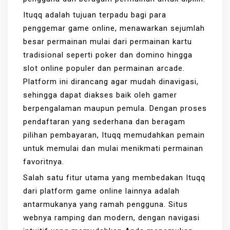
Ituqq adalah tujuan terpadu bagi para
penggemar game online, menawarkan sejumlah
besar permainan mulai dari permainan kartu
tradisional seperti poker dan domino hingga
slot online populer dan permainan arcade.
Platform ini dirancang agar mudah dinavigasi,
sehingga dapat diakses baik oleh gamer
berpengalaman maupun pemula. Dengan proses
pendaftaran yang sederhana dan beragam
pilihan pembayaran, Ituqq memudahkan pemain
untuk memulai dan mulai menikmati permainan
favoritnya.
Salah satu fitur utama yang membedakan Ituqq
dari platform game online lainnya adalah
antarmukanya yang ramah pengguna. Situs
webnya ramping dan modern, dengan navigasi