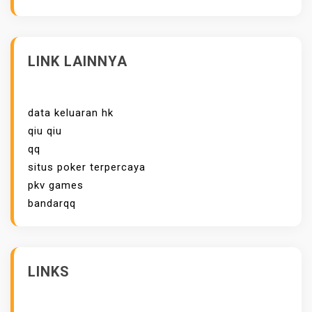
LINK LAINNYA
data keluaran hk
qiu qiu
qq
situs poker terpercaya
pkv games
bandarqq
LINKS