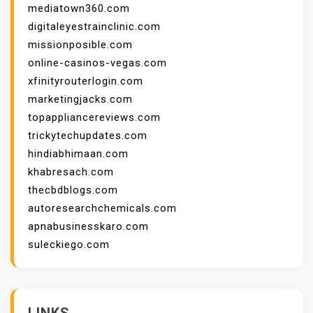
mediatown360.com
digitaleyestrainclinic.com
missionposible.com
online-casinos-vegas.com
xfinityrouterlogin.com
marketingjacks.com
topappliancereviews.com
trickytechupdates.com
hindiabhimaan.com
khabresach.com
thecbdblogs.com
autoresearchchemicals.com
apnabusinesskaro.com
suleckiego.com