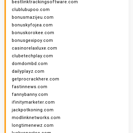
bestlinktrackingsoftware.com
clublubupoo.com
bonusmazijeu.com
bonuskyfojea.com
bonuskorokee.com
bonusgexipoy.com
casinorelaxluxe.com
clubetechplay.com
domdombd.com
dailyplayz.com
getprocrackhere.com
fastinnews.com
fannybanny.com
ifinitymarketer.com
jackpotkoning.com
modlinknetworks.com
longtimenewz.com