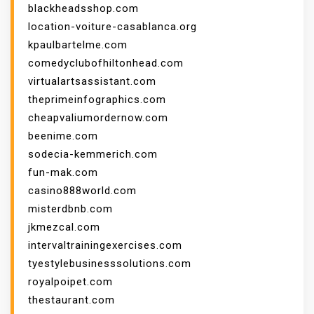
blackheadsshop.com
location-voiture-casablanca.org
kpaulbartelme.com
comedyclubofhiltonhead.com
virtualartsassistant.com
theprimeinfographics.com
cheapvaliumordernow.com
beenime.com
sodecia-kemmerich.com
fun-mak.com
casino888world.com
misterdbnb.com
jkmezcal.com
intervaltrainingexercises.com
tyestylebusinesssolutions.com
royalpoipet.com
thestaurant.com