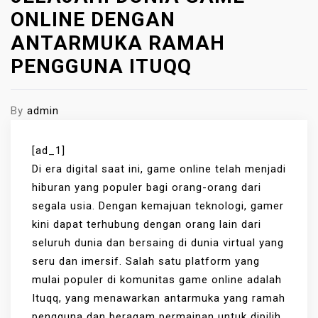
ONLINE DENGAN
ANTARMUKA RAMAH
PENGGUNA ITUQQ
By
admin
[ad_1]
Di era digital saat ini, game online telah menjadi
hiburan yang populer bagi orang-orang dari
segala usia. Dengan kemajuan teknologi, gamer
kini dapat terhubung dengan orang lain dari
seluruh dunia dan bersaing di dunia virtual yang
seru dan imersif. Salah satu platform yang
mulai populer di komunitas game online adalah
Ituqq, yang menawarkan antarmuka yang ramah
pengguna dan beragam permainan untuk dipilih.