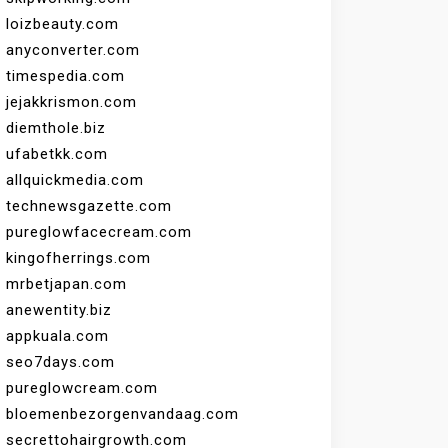
loizbeauty.com
anyconverter.com
timespedia.com
jejakkrismon.com
diemthole.biz
ufabetkk.com
allquickmedia.com
technewsgazette.com
pureglowfacecream.com
kingofherrings.com
mrbetjapan.com
anewentity.biz
appkuala.com
seo7days.com
pureglowcream.com
bloemenbezorgenvandaag.com
secrettohairgrowth.com