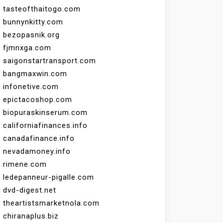
tasteofthaitogo.com
bunnynkitty.com
bezopasnik.org
fjmnxga.com
saigonstartransport.com
bangmaxwin.com
infonetive.com
epictacoshop.com
biopuraskinserum.com
californiafinances.info
canadafinance.info
nevadamoney.info
rimene.com
ledepanneur-pigalle.com
dvd-digest.net
theartistsmarketnola.com
chiranaplus.biz