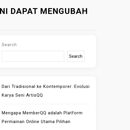
INI DAPAT MENGUBAH
Search
Search
Dari Tradisional ke Kontemporer: Evolusi
Karya Seni ArtisQQ
Mengapa MemberQQ adalah Platform
Permainan Online Utama Pilihan