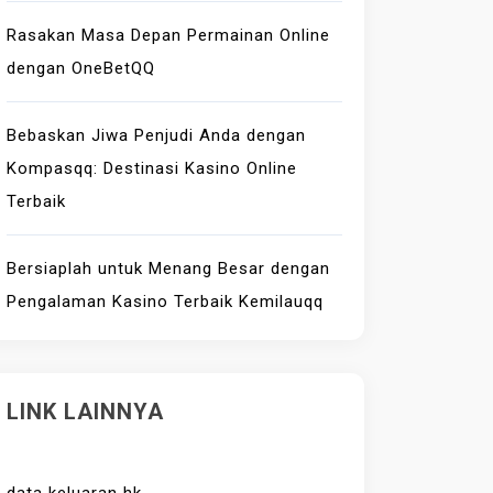
Rasakan Masa Depan Permainan Online
dengan OneBetQQ
Bebaskan Jiwa Penjudi Anda dengan
Kompasqq: Destinasi Kasino Online
Terbaik
Bersiaplah untuk Menang Besar dengan
Pengalaman Kasino Terbaik Kemilauqq
LINK LAINNYA