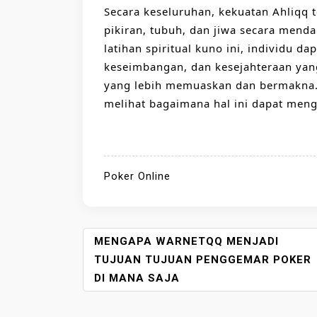
Secara keseluruhan, kekuatan Ahliq
pikiran, tubuh, dan jiwa secara men
latihan spiritual kuno ini, individu d
keseimbangan, dan kesejahteraan yan
yang lebih memuaskan dan bermakna.
melihat bagaimana hal ini dapat meng
Poker Online
P
MENGAPA WARNETQQ MENJADI
O
TUJUAN TUJUAN PENGGEMAR POKER
S
DI MANA SAJA
T
N