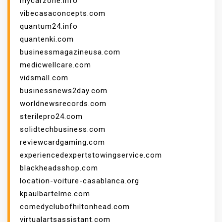
mycarzone.info
vibecasaconcepts.com
quantum24.info
quantenki.com
businessmagazineusa.com
medicwellcare.com
vidsmall.com
businessnews2day.com
worldnewsrecords.com
sterilepro24.com
solidtechbusiness.com
reviewcardgaming.com
experiencedexpertstowingservice.com
blackheadsshop.com
location-voiture-casablanca.org
kpaulbartelme.com
comedyclubofhiltonhead.com
virtualartsassistant.com