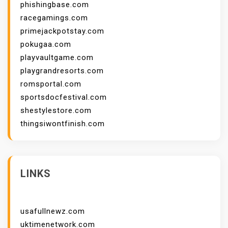
phishingbase.com
racegamings.com
primejackpotstay.com
pokugaa.com
playvaultgame.com
playgrandresorts.com
romsportal.com
sportsdocfestival.com
shestylestore.com
thingsiwontfinish.com
LINKS
usafullnewz.com
uktimenetwork.com