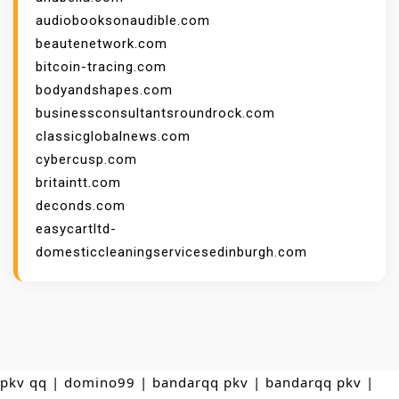
audiobooksonaudible.com
beautenetwork.com
bitcoin-tracing.com
bodyandshapes.com
businessconsultantsroundrock.com
classicglobalnews.com
cybercusp.com
britaintt.com
deconds.com
easycartltd-
domesticcleaningservicesedinburgh.com
pkv qq
|
domino99
|
bandarqq pkv
|
bandarqq pkv
|