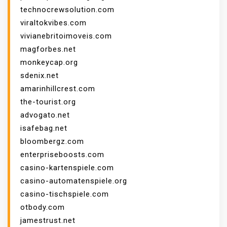
technocrewsolution.com
viraltokvibes.com
vivianebritoimoveis.com
magforbes.net
monkeycap.org
sdenix.net
amarinhillcrest.com
the-tourist.org
advogato.net
isafebag.net
bloombergz.com
enterpriseboosts.com
casino-kartenspiele.com
casino-automatenspiele.org
casino-tischspiele.com
otbody.com
jamestrust.net