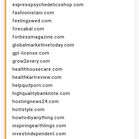
expresspsychedelicsshop.com
fashionistani.com
feelingswed.com
firecabal.com
forbessmagazine.com
globalmarketlivetoday.com
gpl-license.com
grow2every.com
healthhousecare.com
healthkartreview.com
helpquitporn.com
highqualitybanknote.com
hostingnews24.com
hottstyle.com
howtodiyanything.com
inspiringearthlings.com
investindependent.com