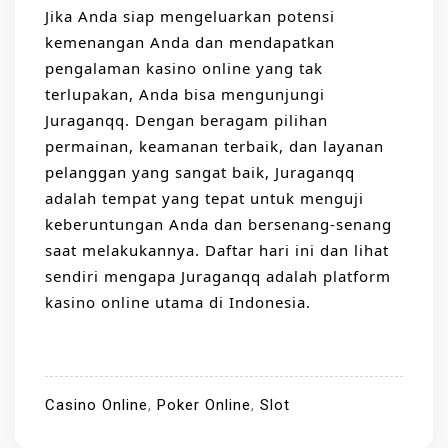
Jika Anda siap mengeluarkan potensi
kemenangan Anda dan mendapatkan
pengalaman kasino online yang tak
terlupakan, Anda bisa mengunjungi
Juraganqq. Dengan beragam pilihan
permainan, keamanan terbaik, dan layanan
pelanggan yang sangat baik, Juraganqq
adalah tempat yang tepat untuk menguji
keberuntungan Anda dan bersenang-senang
saat melakukannya. Daftar hari ini dan lihat
sendiri mengapa Juraganqq adalah platform
kasino online utama di Indonesia.
Casino Online
,
Poker Online
,
Slot