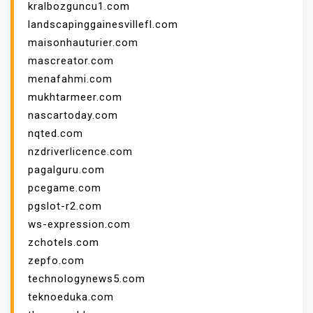
kralbozguncu1.com
landscapinggainesvillefl.com
maisonhauturier.com
mascreator.com
menafahmi.com
mukhtarmeer.com
nascartoday.com
nqted.com
nzdriverlicence.com
pagalguru.com
pcegame.com
pgslot-r2.com
ws-expression.com
zchotels.com
zepfo.com
technologynews5.com
teknoeduka.com