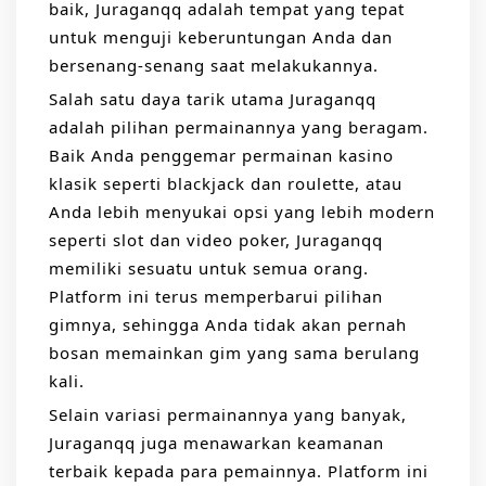
baik, Juraganqq adalah tempat yang tepat
untuk menguji keberuntungan Anda dan
bersenang-senang saat melakukannya.
Salah satu daya tarik utama Juraganqq
adalah pilihan permainannya yang beragam.
Baik Anda penggemar permainan kasino
klasik seperti blackjack dan roulette, atau
Anda lebih menyukai opsi yang lebih modern
seperti slot dan video poker, Juraganqq
memiliki sesuatu untuk semua orang.
Platform ini terus memperbarui pilihan
gimnya, sehingga Anda tidak akan pernah
bosan memainkan gim yang sama berulang
kali.
Selain variasi permainannya yang banyak,
Juraganqq juga menawarkan keamanan
terbaik kepada para pemainnya. Platform ini