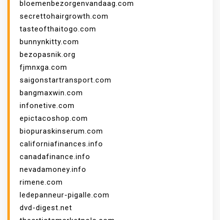
bloemenbezorgenvandaag.com
secrettohairgrowth.com
tasteofthaitogo.com
bunnynkitty.com
bezopasnik.org
fjmnxga.com
saigonstartransport.com
bangmaxwin.com
infonetive.com
epictacoshop.com
biopuraskinserum.com
californiafinances.info
canadafinance.info
nevadamoney.info
rimene.com
ledepanneur-pigalle.com
dvd-digest.net