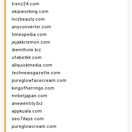
trenz24.com
skipworking.com
loizbeauty.com
anyconverter.com
timespedia.com
jejakkrismon.com
diemthole.biz
ufabetkk.com
allquickmedia.com
technewsgazette.com
pureglowfacecream.com
kingofherrings.com
mrbetjapan.com
anewentity.biz
appkuala.com
seo7days.com
pureglowcream.com