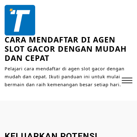
S
k
i
p
t
CARA MENDAFTAR DI AGEN
o
SLOT GACOR DENGAN MUDAH
c
DAN CEPAT
o
n
Pelajari cara mendaftar di agen slot gacor dengan
t
mudah dan cepat. Ikuti panduan ini untuk mulai
e
bermain dan raih kemenangan besar setiap hari.
n
t
Close
Menu
KELUARKAN POTENSI