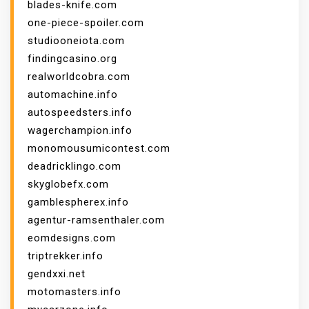
blades-knife.com
one-piece-spoiler.com
studiooneiota.com
findingcasino.org
realworldcobra.com
automachine.info
autospeedsters.info
wagerchampion.info
monomousumicontest.com
deadricklingo.com
skyglobefx.com
gamblespherex.info
agentur-ramsenthaler.com
eomdesigns.com
triptrekker.info
gendxxi.net
motomasters.info