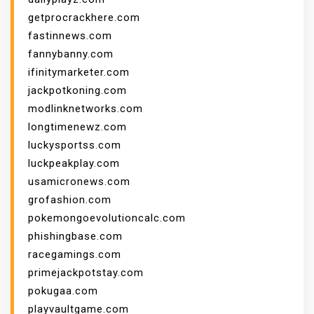
getprocrackhere.com
fastinnews.com
fannybanny.com
ifinitymarketer.com
jackpotkoning.com
modlinknetworks.com
longtimenewz.com
luckysportss.com
luckpeakplay.com
usamicronews.com
grofashion.com
pokemongoevolutioncalc.com
phishingbase.com
racegamings.com
primejackpotstay.com
pokugaa.com
playvaultgame.com