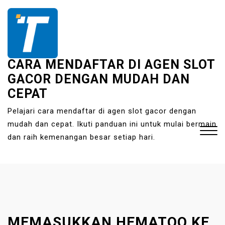
S
k
i
p
t
CARA MENDAFTAR DI AGEN SLOT
o
GACOR DENGAN MUDAH DAN
c
CEPAT
o
n
Pelajari cara mendaftar di agen slot gacor dengan
t
mudah dan cepat. Ikuti panduan ini untuk mulai bermain
e
dan raih kemenangan besar setiap hari.
n
t
Close
Menu
MEMASUKKAN HEMATQQ KE