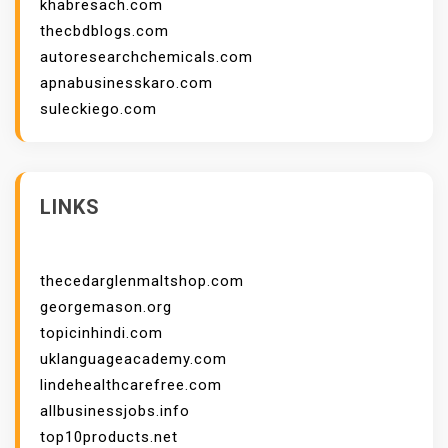
khabresach.com
thecbdblogs.com
autoresearchchemicals.com
apnabusinesskaro.com
suleckiego.com
LINKS
thecedarglenmaltshop.com
georgemason.org
topicinhindi.com
uklanguageacademy.com
lindehealthcarefree.com
allbusinessjobs.info
top10products.net