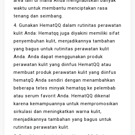
area lain di mana Anda menghabiskan banyak
waktu untuk membantu menciptakan rasa
tenang dan seimbang.
4. Gunakan HematQQ dalam rutinitas perawatan
kulit Anda: Hematqq juga diyakini memiliki sifat
penyembuhan kulit, menjadikannya tambahan
yang bagus untuk rutinitas perawatan kulit
Anda. Anda dapat menggunakan produk
perawatan kulit yang diinfus HematQQ atau
membuat produk perawatan kulit yang diinfus
hematqQ Anda sendiri dengan menambahkan
beberapa tetes minyak hematqq ke pelembab
atau serum favorit Anda. HematQQ dikenal
karena kemampuannya untuk mempromosikan
sirkulasi dan meningkatkan warna kulit,
menjadikannya tambahan yang bagus untuk
rutinitas perawatan kulit.