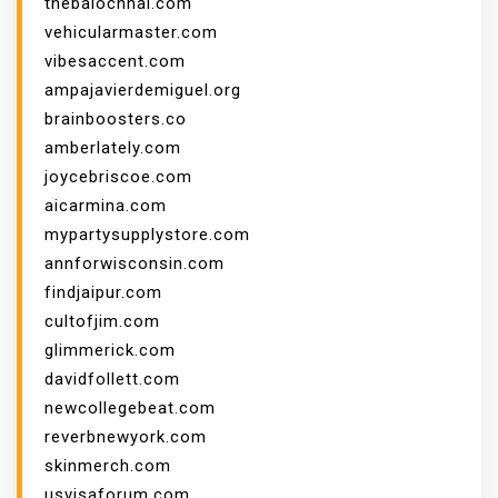
thebalochhal.com
vehicularmaster.com
vibesaccent.com
ampajavierdemiguel.org
brainboosters.co
amberlately.com
joycebriscoe.com
aicarmina.com
mypartysupplystore.com
annforwisconsin.com
findjaipur.com
cultofjim.com
glimmerick.com
davidfollett.com
newcollegebeat.com
reverbnewyork.com
skinmerch.com
usvisaforum.com