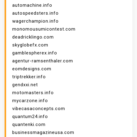
automachine.info
autospeedsters.info
wagerchampion.info
monomousumicontest.com
deadricklingo.com
skyglobefx.com
gamblespherex.info
agentur-ramsenthaler.com
eomdesigns.com
triptrekker.info
gendxxi.net
motomasters.info
mycarzone.info
vibecasaconcepts.com
quantum24.info
quantenki.com
businessmagazineusa.com