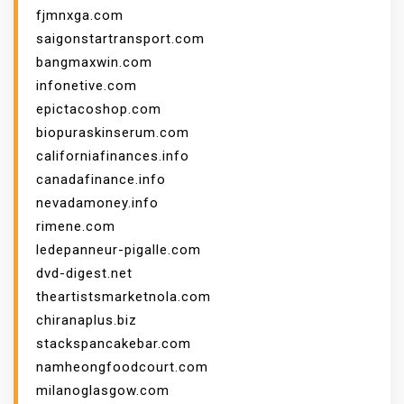
fjmnxga.com
saigonstartransport.com
bangmaxwin.com
infonetive.com
epictacoshop.com
biopuraskinserum.com
californiafinances.info
canadafinance.info
nevadamoney.info
rimene.com
ledepanneur-pigalle.com
dvd-digest.net
theartistsmarketnola.com
chiranaplus.biz
stackspancakebar.com
namheongfoodcourt.com
milanoglasgow.com