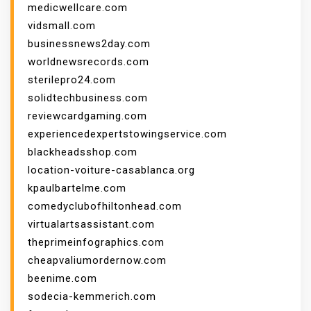
medicwellcare.com
vidsmall.com
businessnews2day.com
worldnewsrecords.com
sterilepro24.com
solidtechbusiness.com
reviewcardgaming.com
experiencedexpertstowingservice.com
blackheadsshop.com
location-voiture-casablanca.org
kpaulbartelme.com
comedyclubofhiltonhead.com
virtualartsassistant.com
theprimeinfographics.com
cheapvaliumordernow.com
beenime.com
sodecia-kemmerich.com