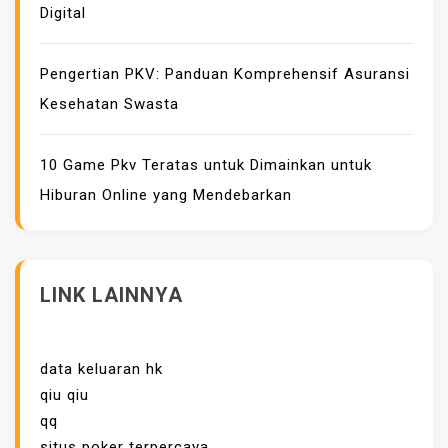
Digital
Pengertian PKV: Panduan Komprehensif Asuransi
Kesehatan Swasta
10 Game Pkv Teratas untuk Dimainkan untuk
Hiburan Online yang Mendebarkan
LINK LAINNYA
data keluaran hk
qiu qiu
qq
situs poker terpercaya