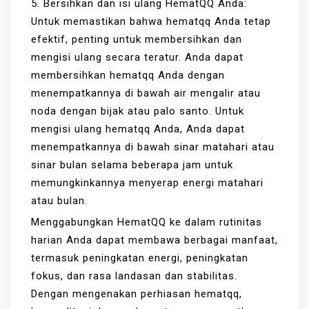
5. Bersihkan dan isi ulang HematQQ Anda:
Untuk memastikan bahwa hematqq Anda tetap
efektif, penting untuk membersihkan dan
mengisi ulang secara teratur. Anda dapat
membersihkan hematqq Anda dengan
menempatkannya di bawah air mengalir atau
noda dengan bijak atau palo santo. Untuk
mengisi ulang hematqq Anda, Anda dapat
menempatkannya di bawah sinar matahari atau
sinar bulan selama beberapa jam untuk
memungkinkannya menyerap energi matahari
atau bulan.
Menggabungkan HematQQ ke dalam rutinitas
harian Anda dapat membawa berbagai manfaat,
termasuk peningkatan energi, peningkatan
fokus, dan rasa landasan dan stabilitas.
Dengan mengenakan perhiasan hematqq,