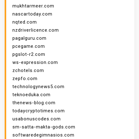
mukhtarmeer.com
nascartoday.com
nqted.com
nzdriverlicence.com
pagalguru.com
pcegame.com
pgslot-r2.com
ws-expression.com
zchotels.com
zepfo.com
technologynews5.com
teknoeduka.com
thenews-blog.com
todaycryptotimes.com
usabonuscodes.com
sm-satta-makta-gods.com
softwaredegimnasios.com