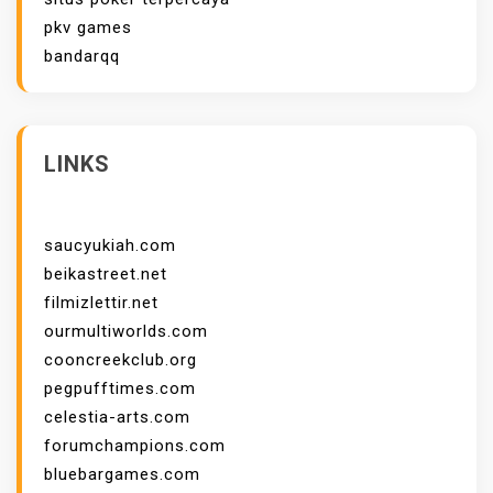
pkv games
bandarqq
LINKS
saucyukiah.com
beikastreet.net
filmizlettir.net
ourmultiworlds.com
cooncreekclub.org
pegpufftimes.com
celestia-arts.com
forumchampions.com
bluebargames.com