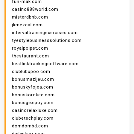
fun-mak.com
casino888world.com
misterdbnb.com
jkmezcal.com
intervaltrainingexercises.com
tyestylebusinesssolutions.com
royalpoipet.com
thestaurant.com
bestlinktrackingsoftware.com
clublubupoo.com
bonusmazijeu.com
bonuskyfojea.com
bonuskorokee.com
bonusgexipoy.com
casinorelaxluxe.com
clubetechplay.com
domdombd.com
dailyplayz.com