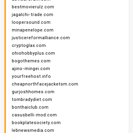
bestmovierulz.com
jagalchi-trade.com
loopersound.com
minapenelope.com
justicereformalliance.com
cryptoglax.com
ohiohobbyplus.com
bogothemes.com
ajino-mingei.com
yourfreehost.info
cheapnorthfacejacketsm.com
gurjoshhomes.com
tombradydiet.com
bonthaiclub.com
casusbelli-mod.com
bookplatesociety.com
lebnewsmedia.com