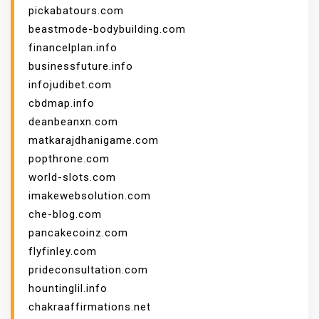
pickabatours.com
beastmode-bodybuilding.com
financelplan.info
businessfuture.info
infojudibet.com
cbdmap.info
deanbeanxn.com
matkarajdhanigame.com
popthrone.com
world-slots.com
imakewebsolution.com
che-blog.com
pancakecoinz.com
flyfinley.com
prideconsultation.com
hountinglil.info
chakraaffirmations.net