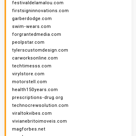
festivaldelamalou.com
firstsigninnovations.com
garberdodge.com
swim-wears.com
forgrantedmedia.com
peolpstar.com
tylerscustomdesign.com
carworksonline.com
techtimesss.com
virylstore.com
motorstell.com
health150years.com
prescriptions-drug.org
technocrewsolution.com
viraltokvibes.com
vivianebritoimoveis.com
magforbes.net