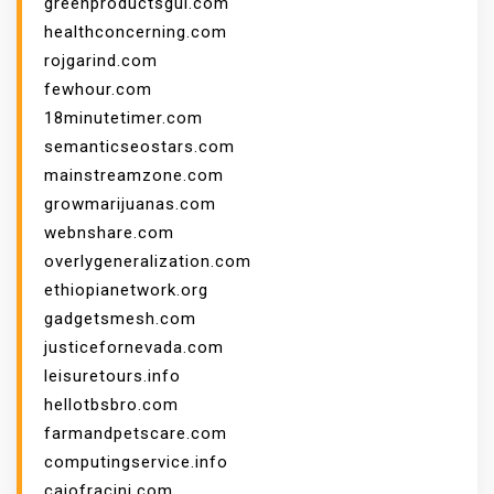
greenproductsgui.com
healthconcerning.com
rojgarind.com
fewhour.com
18minutetimer.com
semanticseostars.com
mainstreamzone.com
growmarijuanas.com
webnshare.com
overlygeneralization.com
ethiopianetwork.org
gadgetsmesh.com
justicefornevada.com
leisuretours.info
hellotbsbro.com
farmandpetscare.com
computingservice.info
caiofracini.com