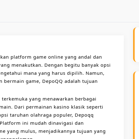
LAH TUJUAN AKHIR BAGI GAM
an platform game online yang andal dan
 yang menakutkan. Dengan begitu banyak opsi
engetahui mana yang harus dipilih. Namun,
n bermain game, DepoQQ adalah tujuan
e terkemuka yang menawarkan berbagai
in. Dari permainan kasino klasik seperti
 opsi taruhan olahraga populer, Depoqq
Platform ini mudah dinavigasi dan
e yang mulus, menjadikannya tujuan yang