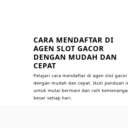
S
k
i
p
t
CARA MENDAFTAR DI
o
AGEN SLOT GACOR
c
DENGAN MUDAH DAN
o
n
CEPAT
t
Pelajari cara mendaftar di agen slot gacor
e
dengan mudah dan cepat. Ikuti panduan i
n
untuk mulai bermain dan raih kemenanga
t
besar setiap hari.