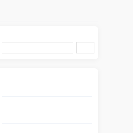
ER DI MANA -MANA
Search
Search
Dari Tradisional ke Kontemporer: Evolusi
Karya Seni ArtisQQ
Mengapa MemberQQ adalah Platform
Permainan Online Utama Pilihan
Rasakan Masa Depan Permainan Online