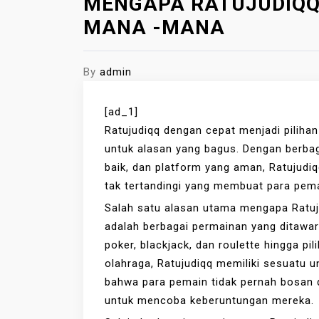
MENGAPA RATUJUDIQQ 
MANA -MANA
By
admin
[ad_1]
Ratujudiqq dengan cepat menjadi piliha
untuk alasan yang bagus. Dengan berba
baik, dan platform yang aman, Ratujud
tak tertandingi yang membuat para pem
Salah satu alasan utama mengapa Ratuju
adalah berbagai permainan yang ditawark
poker, blackjack, dan roulette hingga pi
olahraga, Ratujudiqq memiliki sesuatu
bahwa para pemain tidak pernah bosan d
untuk mencoba keberuntungan mereka.