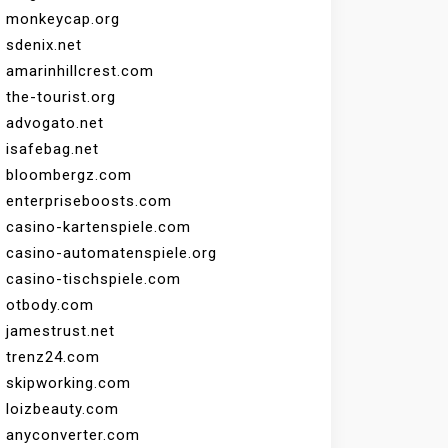
monkeycap.org
sdenix.net
amarinhillcrest.com
the-tourist.org
advogato.net
isafebag.net
bloombergz.com
enterpriseboosts.com
casino-kartenspiele.com
casino-automatenspiele.org
casino-tischspiele.com
otbody.com
jamestrust.net
trenz24.com
skipworking.com
loizbeauty.com
anyconverter.com