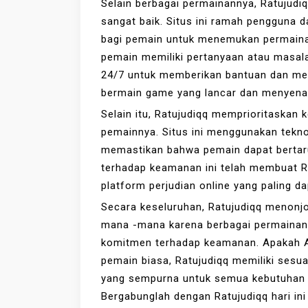
Selain berbagai permainannya, Ratujud
sangat baik. Situs ini ramah pengguna
bagi pemain untuk menemukan permainan
pemain memiliki pertanyaan atau masala
24/7 untuk memberikan bantuan dan me
bermain game yang lancar dan menyena
Selain itu, Ratujudiqq memprioritaskan
pemainnya. Situs ini menggunakan tekno
memastikan bahwa pemain dapat bertar
terhadap keamanan ini telah membuat Ra
platform perjudian online yang paling dap
Secara keseluruhan, Ratujudiqq menonjol
mana -mana karena berbagai permainann
komitmen terhadap keamanan. Apakah A
pemain biasa, Ratujudiqq memiliki sesu
yang sempurna untuk semua kebutuhan 
Bergabunglah dengan Ratujudiqq hari ini 