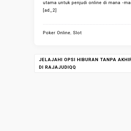
utama untuk penjudi online di mana -ma
[ad_2]
Poker Online
,
Slot
P
JELAJAHI OPSI HIBURAN TANPA AKHI
O
DI RAJAJUDIQQ
S
T
N
A
V
I
G
A
T