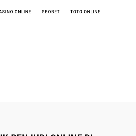
ASINO ONLINE
SBOBET
TOTO ONLINE