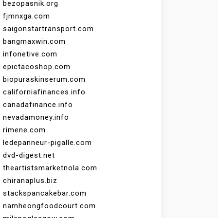
bezopasnik.org
fjmnxga.com
saigonstartransport.com
bangmaxwin.com
infonetive.com
epictacoshop.com
biopuraskinserum.com
californiafinances.info
canadafinance.info
nevadamoney.info
rimene.com
ledepanneur-pigalle.com
dvd-digest.net
theartistsmarketnola.com
chiranaplus.biz
stackspancakebar.com
namheongfoodcourt.com