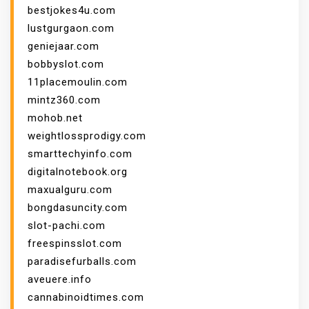
bestjokes4u.com
lustgurgaon.com
geniejaar.com
bobbyslot.com
11placemoulin.com
mintz360.com
mohob.net
weightlossprodigy.com
smarttechyinfo.com
digitalnotebook.org
maxualguru.com
bongdasuncity.com
slot-pachi.com
freespinsslot.com
paradisefurballs.com
aveuere.info
cannabinoidtimes.com