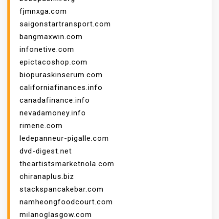
fjmnxga.com
saigonstartransport.com
bangmaxwin.com
infonetive.com
epictacoshop.com
biopuraskinserum.com
californiafinances.info
canadafinance.info
nevadamoney.info
rimene.com
ledepanneur-pigalle.com
dvd-digest.net
theartistsmarketnola.com
chiranaplus.biz
stackspancakebar.com
namheongfoodcourt.com
milanoglasgow.com