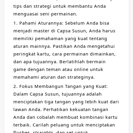
tips dan strategi untuk membantu Anda
menguasai seni permainan.
1. Pahami Aturannya: Sebelum Anda bisa
menjadi master di Capsa Susun, Anda harus
memiliki pemahaman yang kuat tentang
aturan mainnya. Pastikan Anda mengetahui
peringkat kartu, cara permainan dimainkan,
dan apa tujuannya. Berlatihlah bermain
game dengan teman atau online untuk
memahami aturan dan strateginya.
2. Fokus Membangun Tangan yang Kuat:
Dalam Capsa Susun, tujuannya adalah
menciptakan tiga tangan yang lebih kuat dari
lawan Anda. Perhatikan kekuatan tangan
Anda dan cobalah membuat kombinasi kartu
terbaik. Carilah peluang untuk menciptakan
flushes, straights, dan set untuk