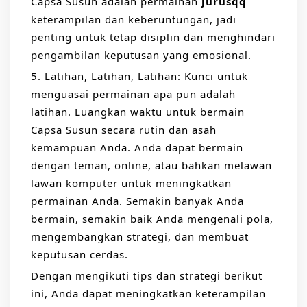
Capsa Susun adalah permainan
jurusqq
keterampilan dan keberuntungan, jadi
penting untuk tetap disiplin dan menghindari
pengambilan keputusan yang emosional.
5. Latihan, Latihan, Latihan: Kunci untuk
menguasai permainan apa pun adalah
latihan. Luangkan waktu untuk bermain
Capsa Susun secara rutin dan asah
kemampuan Anda. Anda dapat bermain
dengan teman, online, atau bahkan melawan
lawan komputer untuk meningkatkan
permainan Anda. Semakin banyak Anda
bermain, semakin baik Anda mengenali pola,
mengembangkan strategi, dan membuat
keputusan cerdas.
Dengan mengikuti tips dan strategi berikut
ini, Anda dapat meningkatkan keterampilan