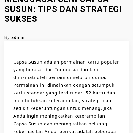
SUSUN: TIPS DAN STRATEGI
SUKSES
By
admin
Capsa Susun adalah permainan kartu populer
yang berasal dari Indonesia dan kini
dinikmati oleh pemain di seluruh dunia.
Permainan ini dimainkan dengan setumpuk
kartu standar yang terdiri dari 52 kartu dan
membutuhkan keterampilan, strategi, dan
sedikit keberuntungan untuk menang. Jika
Anda ingin meningkatkan keterampilan
Capsa Susun dan meningkatkan peluang
keberhasilan Anda, berikut adalah beberapa