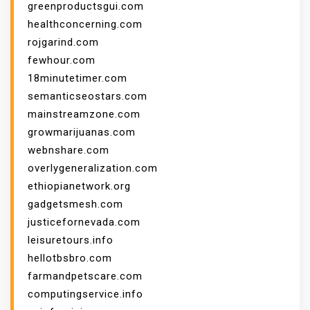
greenproductsgui.com
healthconcerning.com
rojgarind.com
fewhour.com
18minutetimer.com
semanticseostars.com
mainstreamzone.com
growmarijuanas.com
webnshare.com
overlygeneralization.com
ethiopianetwork.org
gadgetsmesh.com
justicefornevada.com
leisuretours.info
hellotbsbro.com
farmandpetscare.com
computingservice.info