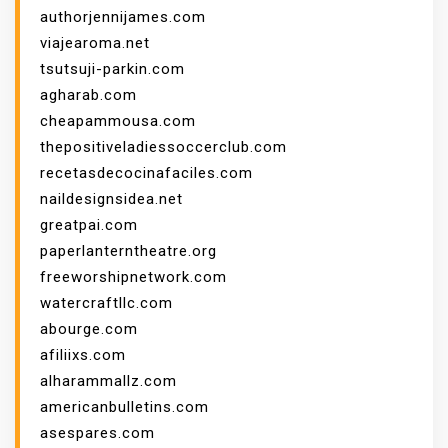
authorjennijames.com
viajearoma.net
tsutsuji-parkin.com
agharab.com
cheapammousa.com
thepositiveladiessoccerclub.com
recetasdecocinafaciles.com
naildesignsidea.net
greatpai.com
paperlanterntheatre.org
freeworshipnetwork.com
watercraftllc.com
abourge.com
afiliixs.com
alharammallz.com
americanbulletins.com
asespares.com