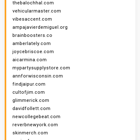
thebalochhal.com
vehicularmaster.com
vibesaccent.com
ampajavierdemiguel.org
brainboosters.co
amberlately.com
joycebriscoe.com
aicarmina.com
mypartysupplystore.com
annforwisconsin.com
findjaipur.com
cultofjim.com
glimmerick.com
davidfollett.com
newcollegebeat.com
reverbnewyork.com
skinmerch.com