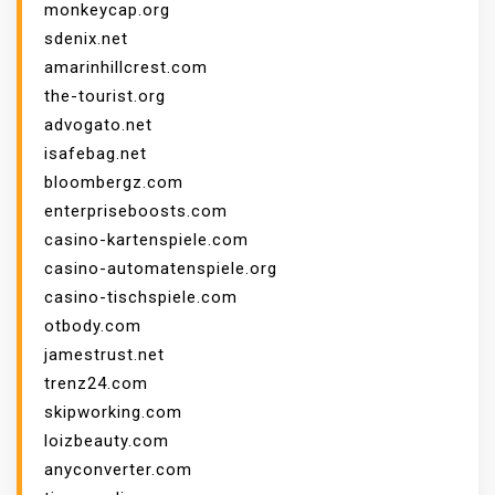
monkeycap.org
sdenix.net
amarinhillcrest.com
the-tourist.org
advogato.net
isafebag.net
bloombergz.com
enterpriseboosts.com
casino-kartenspiele.com
casino-automatenspiele.org
casino-tischspiele.com
otbody.com
jamestrust.net
trenz24.com
skipworking.com
loizbeauty.com
anyconverter.com