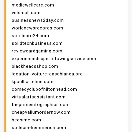
medicwellcare.com
vidsmall.com
businessnews2day.com
worldnewsrecords.com
sterilepro24.com
solidtechbusiness.com
reviewcardgaming.com
experiencedexpertstowingservice.com
blackheadsshop.com
location-voiture-casablanca.org
kpaulbartelme.com
comedyclubofhiltonhead.com
virtualartsassistant.com
theprimeinfographics.com
cheapvaliumordernow.com
beenime.com
sodecia-kemmerich.com