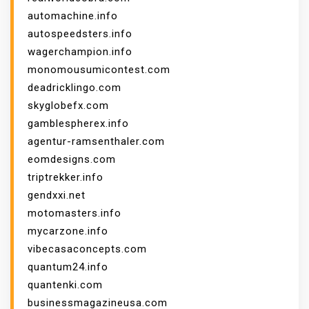
automachine.info
autospeedsters.info
wagerchampion.info
monomousumicontest.com
deadricklingo.com
skyglobefx.com
gamblespherex.info
agentur-ramsenthaler.com
eomdesigns.com
triptrekker.info
gendxxi.net
motomasters.info
mycarzone.info
vibecasaconcepts.com
quantum24.info
quantenki.com
businessmagazineusa.com