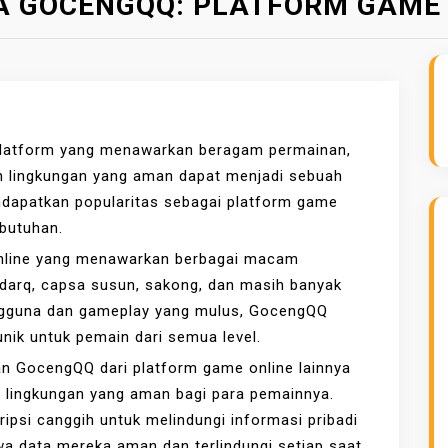
 GOCENGQQ: PLATFORM GAME 
latform yang menawarkan beragam permainan,
an lingkungan yang aman dapat menjadi sebuah
dapatkan popularitas sebagai platform game
butuhan.
line yang menawarkan berbagai macam
ndarq, capsa susun, sakong, dan masih banyak
ngguna dan gameplay yang mulus, GocengQQ
ik untuk pemain dari semua level.
n GocengQQ dari platform game online lainnya
 lingkungan yang aman bagi para pemainnya.
ipsi canggih untuk melindungi informasi pribadi
 data mereka aman dan terlindungi setiap saat.