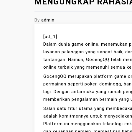
MENGUNGKAP RAHASIA
By
admin
[ad_1]
Dalam dunia game online, menemukan p
layanan pelanggan yang sangat baik, d
tantangan. Namun, GocengQQ telah men
online terbaik yang memenuhi semua ke
GocengQQ merupakan platform game on
permainan seperti poker, dominoqq, ba
lagi. Dengan antarmuka yang ramah pe
memberikan pengalaman bermain yang un
Salah satu fitur utama yang membedaka
adalah komitmennya untuk menyediakan
Platform ini menggunakan teknologi enkr
dan keuangan pemain, memastikan bahwa