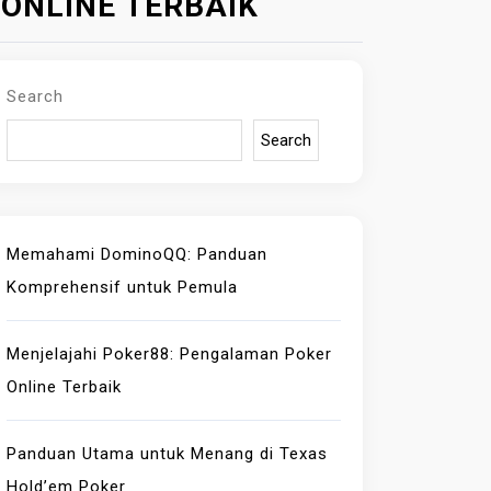
ONLINE TERBAIK
Search
Search
Memahami DominoQQ: Panduan
Komprehensif untuk Pemula
Menjelajahi Poker88: Pengalaman Poker
Online Terbaik
Panduan Utama untuk Menang di Texas
Hold’em Poker