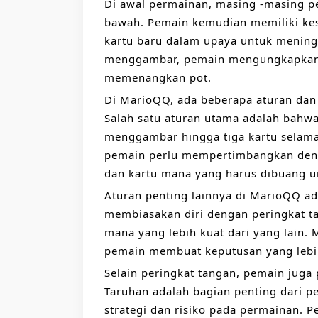
Di awal permainan, masing -masing p
bawah. Pemain kemudian memiliki 
kartu baru dalam upaya untuk mening
menggambar, pemain mengungkapkan 
memenangkan pot.
Di MarioQQ, ada beberapa aturan dan
Salah satu aturan utama adalah bah
menggambar hingga tiga kartu selama 
pemain perlu mempertimbangkan deng
dan kartu mana yang harus dibuang 
Aturan penting lainnya di MarioQQ ad
membiasakan diri dengan peringkat t
mana yang lebih kuat dari yang lain
pemain membuat keputusan yang lebih
Selain peringkat tangan, pemain juga
Taruhan adalah bagian penting dari
strategi dan risiko pada permainan. 