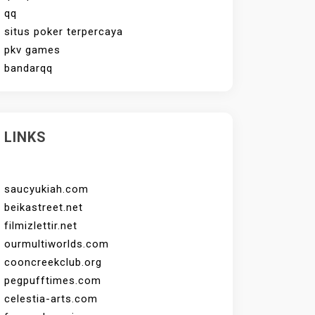
qq
situs poker terpercaya
pkv games
bandarqq
LINKS
saucyukiah.com
beikastreet.net
filmizlettir.net
ourmultiworlds.com
cooncreekclub.org
pegpufftimes.com
celestia-arts.com