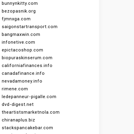
bunnynkitty.com
bezopasnik.org
fjmnxga.com
saigonstartransport.com
bangmaxwin.com
infonetive.com
epictacoshop.com
biopuraskinserum.com
californiafinances.info
canadafinance.info
nevadamoney.info
rimene.com
ledepanneur-pigalle.com
dvd-digest.net
theartistsmarketnola.com
chiranaplus.biz
stackspancakebar.com