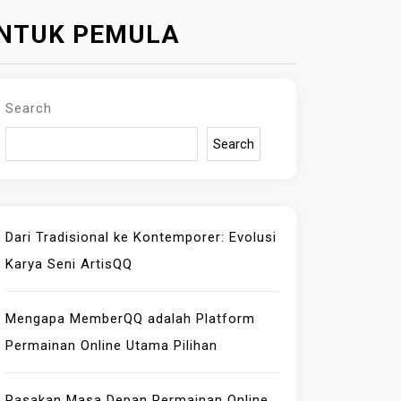
NTUK PEMULA
Search
Search
Dari Tradisional ke Kontemporer: Evolusi
Karya Seni ArtisQQ
Mengapa MemberQQ adalah Platform
Permainan Online Utama Pilihan
Rasakan Masa Depan Permainan Online