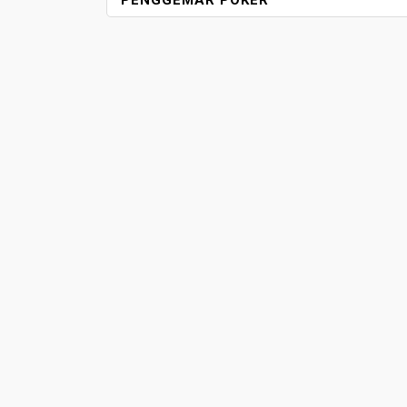
PENGGEMAR POKER
N
A
V
I
G
A
T
I
O
N