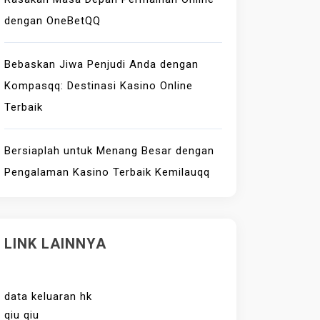
dengan OneBetQQ
Bebaskan Jiwa Penjudi Anda dengan
Kompasqq: Destinasi Kasino Online
Terbaik
Bersiaplah untuk Menang Besar dengan
Pengalaman Kasino Terbaik Kemilauqq
LINK LAINNYA
data keluaran hk
qiu qiu