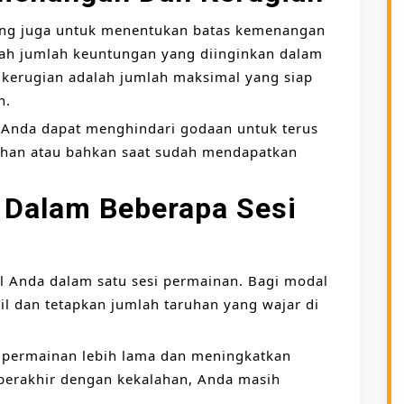
ing juga untuk menentukan batas kemenangan
ah jumlah keuntungan yang diinginkan dalam
 kerugian adalah jumlah maksimal yang siap
n.
 Anda dapat menghindari godaan untuk terus
ahan atau bahkan saat sudah mendapatkan
e Dalam Beberapa Sesi
l Anda dalam satu sesi permainan. Bagi modal
il dan tetapkan jumlah taruhan yang wajar di
i permainan lebih lama dan meningkatkan
 berakhir dengan kekalahan, Anda masih