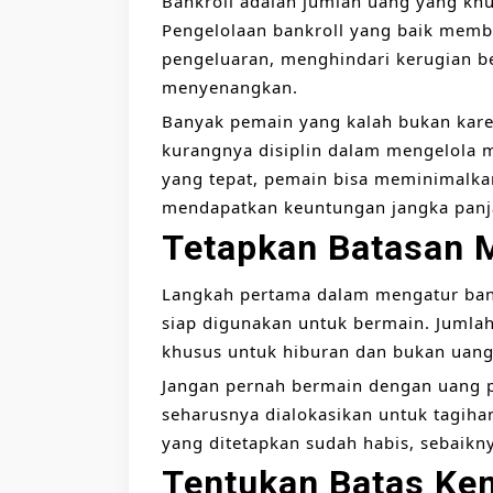
Bankroll adalah jumlah uang yang khus
Pengelolaan bankroll yang baik memb
pengeluaran, menghindari kerugian b
menyenangkan.
Banyak pemain yang kalah bukan kare
kurangnya disiplin dalam mengelola 
yang tepat, pemain bisa meminimalka
mendapatkan keuntungan jangka panj
Tetapkan Batasan 
Langkah pertama dalam mengatur ban
siap digunakan untuk bermain. Jumla
khusus untuk hiburan dan bukan uang
Jangan pernah bermain dengan uang 
seharusnya dialokasikan untuk tagiha
yang ditetapkan sudah habis, sebaikny
Tentukan Batas Ke