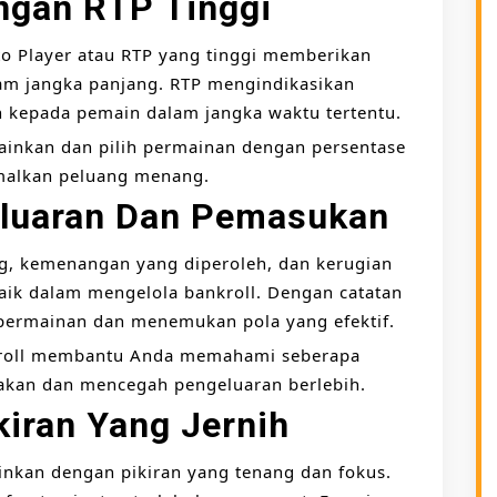
engan RTP Tinggi
to Player atau RTP yang tinggi memberikan
am jangka panjang. RTP mengindikasikan
n kepada pemain dalam jangka waktu tertentu.
ainkan dan pilih permainan dengan persentase
malkan peluang menang.
luaran Dan Pemasukan
ng, kemenangan yang diperoleh, dan kerugian
aik dalam mengelola bankroll. Dengan catatan
 permainan dan menemukan pola yang efektif.
kroll membantu Anda memahami seberapa
nakan dan mencegah pengeluaran berlebih.
iran Yang Jernih
inkan dengan pikiran yang tenang dan fokus.