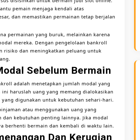
us disisihkan untuk bermain judi slot online.
antu pemain menjaga kendali atas
esar, dan memastikan permainan tetap berjalan
na permainan yang buruk, melainkan karena
modal mereka. Dengan pengelolaan bankroll
n risiko dan meningkatkan peluang untuk
ang.
Modal Sebelum Bermain
kroll adalah menetapkan jumlah modal yang
h ini haruslah uang yang memang dialokasikan
 yang digunakan untuk kebutuhan sehari-hari.
pinjaman atau menggunakan uang yang
n dan kebutuhan penting lainnya. Jika modal
a berhenti bermain dan kembali di waktu lain.
menangan Dan Kerugian