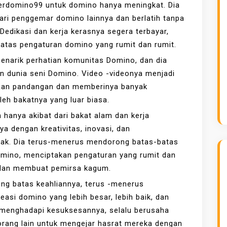
terdomino99 untuk domino hanya meningkat. Dia
dari penggemar domino lainnya dan berlatih tanpa
Dedikasi dan kerja kerasnya segera terbayar,
atas pengaturan domino yang rumit dan rumit.
narik perhatian komunitas Domino, dan dia
n dunia seni Domino. Video -videonya menjadi
utaan pandangan dan memberinya banyak
eh bakatnya yang luar biasa.
hanya akibat dari bakat alam dan kerja
ya dengan kreativitas, inovasi, dan
otak. Dia terus-menerus mendorong batas-batas
omino, menciptakan pengaturan yang rumit dan
dan membuat pemirsa kagum.
ng batas keahliannya, terus -menerus
asi domino yang lebih besar, lebih baik, dan
am menghadapi kesuksesannya, selalu berusaha
orang lain untuk mengejar hasrat mereka dengan