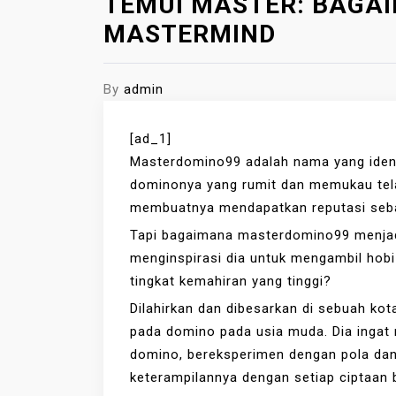
TEMUI MASTER: BAGA
MASTERMIND
By
admin
[ad_1]
Masterdomino99 adalah nama yang ident
dominonya yang rumit dan memukau tela
membuatnya mendapatkan reputasi sebag
Tapi bagaimana masterdomino99 menjad
menginspirasi dia untuk mengambil hob
tingkat kemahiran yang tinggi?
Dilahirkan dan dibesarkan di sebuah k
pada domino pada usia muda. Dia ingat
domino, bereksperimen dengan pola da
keterampilannya dengan setiap ciptaan 