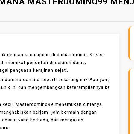
IMANA MASTERDOMINO99 MENJ
ik dengan keunggulan di dunia domino. Kreasi
h memikat penonton di seluruh dunia,
ai penguasa kerajinan sejati.
i domino domino seperti sekarang ini? Apa yang
i unik ini dan mengembangkan keterampilannya ke
ota kecil, Masterdomino99 menemukan cintanya
 menghabiskan berjam -jam bermain dengan
n desain yang berbeda, dan mengasah
baru.