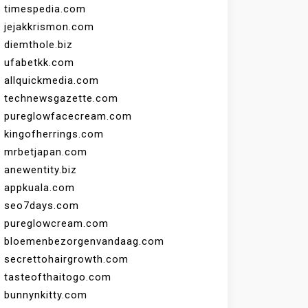
timespedia.com
jejakkrismon.com
diemthole.biz
ufabetkk.com
allquickmedia.com
technewsgazette.com
pureglowfacecream.com
kingofherrings.com
mrbetjapan.com
anewentity.biz
appkuala.com
seo7days.com
pureglowcream.com
bloemenbezorgenvandaag.com
secrettohairgrowth.com
tasteofthaitogo.com
bunnynkitty.com