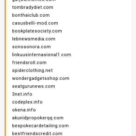
tombradydiet.com
bonthaiclub.com
casusbelli-mod.com
bookplatesociety.com
lebnewsmedia.com
sonosonora.com
linkuusinternasional1.com
friendsroll.com
spiderclothing.net
wondergadgetsshop.com
seatgurunews.com
3net.info
codeplex.info
okena.info
akunidpropokerqq.com
bespokecardetailing.com
bestfriendscredit.com