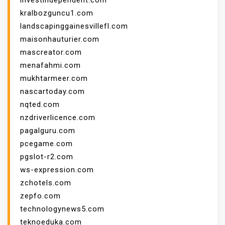
investindependent.com
kralbozguncu1.com
landscapinggainesvillefl.com
maisonhauturier.com
mascreator.com
menafahmi.com
mukhtarmeer.com
nascartoday.com
nqted.com
nzdriverlicence.com
pagalguru.com
pcegame.com
pgslot-r2.com
ws-expression.com
zchotels.com
zepfo.com
technologynews5.com
teknoeduka.com