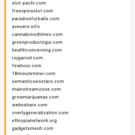
slot-pachi.com
freespinsslot.com
paradisefurballs.com
aveuere.info
cannabinoidtimes.com
greenproductsgui.com
healthconcerning.com
rojgarind.com
fewhour.com
18minutetimer.com
semanticseostars.com
mainstreamzone.com
growmarijuanas.com
webnshare.com
overlygeneralization.com
ethiopianetwork.org
gadgetsmesh.com