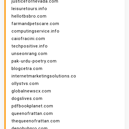
justicefornevada.com
leisuretours.info
hellotbsbro.com
farmandpetscare.com
computingservice.info
caiofracini.com
techpositive.info
unseonrang.com
pak-urdu-poetry.com
blogcetra.com
internetmarketingsolutions.co
ollystvs.com
globalnewscx.com
dogslives.com
pdfbookplanet.com
queenofrattan.com
thequeenofrattan.com
denohubpro.com