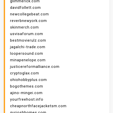
glimmerick.com
davidfollett.com
newcollegebeat.com
reverbnewyork.com
skinmerch.com
usvisaforum.com
bestmovierulz.com
jagalchi-trade.com
loopersound.com
minapenelope.com
justicereformalliance.com
cryptoglax.com
ohiohobbyplus.com
bogothemes.com
ajino-mingei.com
yourfreehost.info
cheapnorthfacejacketsm.com
gurjoshhomes.com