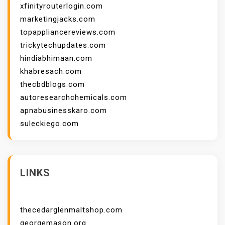
xfinityrouterlogin.com
marketingjacks.com
topappliancereviews.com
trickytechupdates.com
hindiabhimaan.com
khabresach.com
thecbdblogs.com
autoresearchchemicals.com
apnabusinesskaro.com
suleckiego.com
LINKS
thecedarglenmaltshop.com
georgemason.org