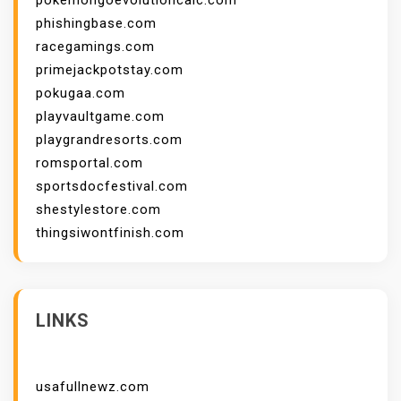
pokemongoevolutioncalc.com
phishingbase.com
racegamings.com
primejackpotstay.com
pokugaa.com
playvaultgame.com
playgrandresorts.com
romsportal.com
sportsdocfestival.com
shestylestore.com
thingsiwontfinish.com
LINKS
usafullnewz.com