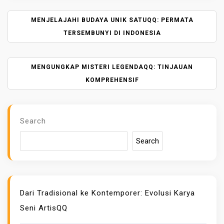
P
MENJELAJAHI BUDAYA UNIK SATUQQ: PERMATA
O
TERSEMBUNYI DI INDONESIA
S
T
N
MENGUNGKAP MISTERI LEGENDAQQ: TINJAUAN
A
KOMPREHENSIF
V
I
G
Search
A
T
Search
I
O
N
Dari Tradisional ke Kontemporer: Evolusi Karya
Seni ArtisQQ