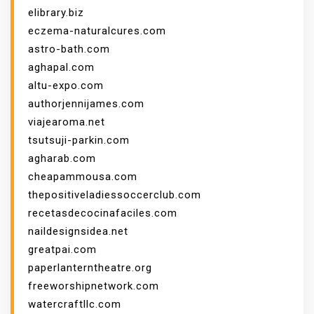
elibrary.biz
eczema-naturalcures.com
astro-bath.com
aghapal.com
altu-expo.com
authorjennijames.com
viajearoma.net
tsutsuji-parkin.com
agharab.com
cheapammousa.com
thepositiveladiessoccerclub.com
recetasdecocinafaciles.com
naildesignsidea.net
greatpai.com
paperlanterntheatre.org
freeworshipnetwork.com
watercraftllc.com