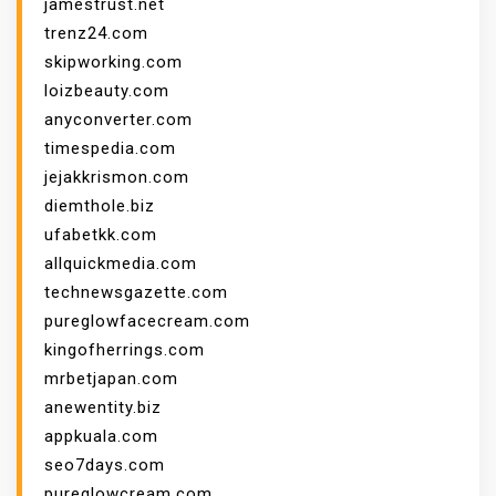
jamestrust.net
trenz24.com
skipworking.com
loizbeauty.com
anyconverter.com
timespedia.com
jejakkrismon.com
diemthole.biz
ufabetkk.com
allquickmedia.com
technewsgazette.com
pureglowfacecream.com
kingofherrings.com
mrbetjapan.com
anewentity.biz
appkuala.com
seo7days.com
pureglowcream.com