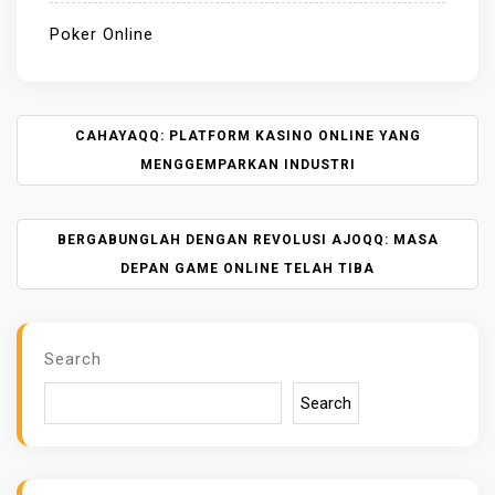
Poker Online
P
CAHAYAQQ: PLATFORM KASINO ONLINE YANG
O
MENGGEMPARKAN INDUSTRI
S
T
N
BERGABUNGLAH DENGAN REVOLUSI AJOQQ: MASA
A
DEPAN GAME ONLINE TELAH TIBA
V
I
G
Search
A
T
Search
I
O
N