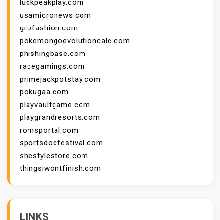
luckpeakplay.com
usamicronews.com
grofashion.com
pokemongoevolutioncalc.com
phishingbase.com
racegamings.com
primejackpotstay.com
pokugaa.com
playvaultgame.com
playgrandresorts.com
romsportal.com
sportsdocfestival.com
shestylestore.com
thingsiwontfinish.com
LINKS