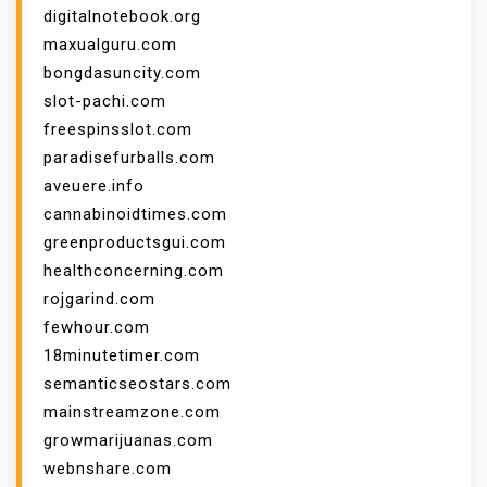
digitalnotebook.org
maxualguru.com
bongdasuncity.com
slot-pachi.com
freespinsslot.com
paradisefurballs.com
aveuere.info
cannabinoidtimes.com
greenproductsgui.com
healthconcerning.com
rojgarind.com
fewhour.com
18minutetimer.com
semanticseostars.com
mainstreamzone.com
growmarijuanas.com
webnshare.com