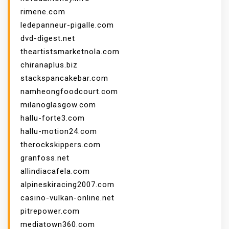
rimene.com
ledepanneur-pigalle.com
dvd-digest.net
theartistsmarketnola.com
chiranaplus.biz
stackspancakebar.com
namheongfoodcourt.com
milanoglasgow.com
hallu-forte3.com
hallu-motion24.com
therockskippers.com
granfoss.net
allindiacafela.com
alpineskiracing2007.com
casino-vulkan-online.net
pitrepower.com
mediatown360.com