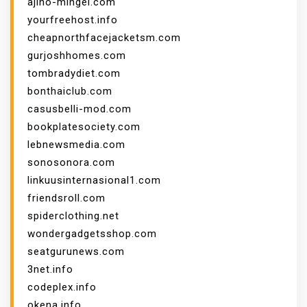
ajino-mingei.com
yourfreehost.info
cheapnorthfacejacketsm.com
gurjoshhomes.com
tombradydiet.com
bonthaiclub.com
casusbelli-mod.com
bookplatesociety.com
lebnewsmedia.com
sonosonora.com
linkuusinternasional1.com
friendsroll.com
spiderclothing.net
wondergadgetsshop.com
seatgurunews.com
3net.info
codeplex.info
okena.info