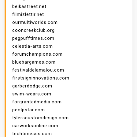
beikastreet.net
filmizlettir.net
ourmultiworlds.com
cooncreekclub.org
pegpufftimes.com
celestia-arts.com
forumchampions.com
bluebargames.com
festivaldelamalou.com
firstsigninnovations.com
garberdodge.com
swim-wears.com
forgrantedmedia.com
peolpstar.com
tylerscustomdesign.com
carworksonline.com
techtimesss.com