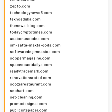
zepfo.com
technologynews5.com
teknoeduka.com
thenews-blog.com
todaycryptotimes.com
usabonuscodes.com
sm-satta-makta-gods.com
softwaredegimnasios.com
soopermagazine.com
spacecoastdailys.com
readytrademark.com
renovationsrated.com
scoziarestaurant.com
seohart.com
set-cleaning.com
promodesignai.com
publicistspaper.com