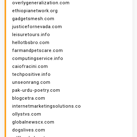
overlygeneralization.com
ethiopianetwork.org
gadgetsmesh.com
justicefornevada.com
leisuretours.info
hellotbsbro.com
farmandpetscare.com
computingservice.info
caiofracini.com
techpositive.info
unseonrang.com
pak-urdu-poetry.com
blogcetra.com
internetmarketingsolutions.co
ollystvs.com
globalnewscx.com
dogslives.com