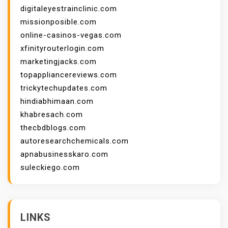
digitaleyestrainclinic.com
missionposible.com
online-casinos-vegas.com
xfinityrouterlogin.com
marketingjacks.com
topappliancereviews.com
trickytechupdates.com
hindiabhimaan.com
khabresach.com
thecbdblogs.com
autoresearchchemicals.com
apnabusinesskaro.com
suleckiego.com
LINKS