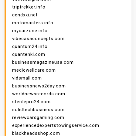
triptrekker.info
gendxxi.net
motomasters.info
mycarzone.info
vibecasaconcepts.com
quantum24.info
quantenki.com
businessmagazineusa.com
medicwellcare.com
vidsmall.com
businessnews2day.com
worldnewsrecords.com
sterilepro24.com
solidtechbusiness.com
reviewcardgaming.com
experiencedexpertstowingservice.com
blackheadsshop.com