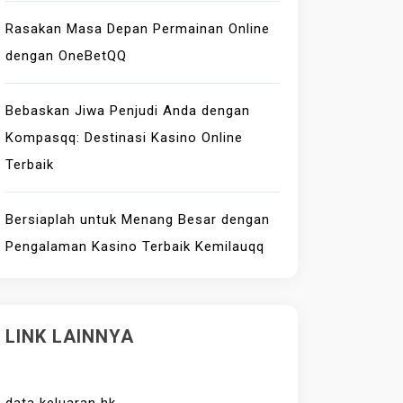
Rasakan Masa Depan Permainan Online
dengan OneBetQQ
Bebaskan Jiwa Penjudi Anda dengan
Kompasqq: Destinasi Kasino Online
Terbaik
Bersiaplah untuk Menang Besar dengan
Pengalaman Kasino Terbaik Kemilauqq
LINK LAINNYA