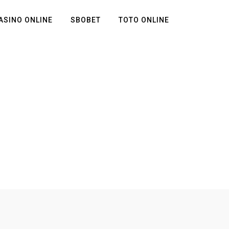
ASINO ONLINE
SBOBET
TOTO ONLINE