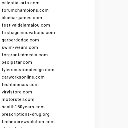
celestia-arts.com
forumchampions.com
bluebargames.com
festivaldelamalou.com
firstsigninnovations.com
garberdodge.com
swim-wears.com
forgrantedmedia.com
peolpstar.com
tylerscustomdesign.com
carworksonline.com
techtimesss.com
virylstore.com
motorstell.com
health150years.com
prescriptions-drug.org
technocrewsolution.com