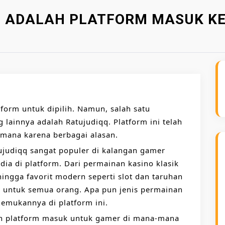
 ADALAH PLATFORM MASUK KE
form untuk dipilih. Namun, salah satu
 lainnya adalah Ratujudiqq. Platform ini telah
-mana karena berbagai alasan.
ujudiqq sangat populer di kalangan gamer
ia di platform. Dari permainan kasino klasik
 hingga favorit modern seperti slot dan taruhan
u untuk semua orang. Apa pun jenis permainan
emukannya di platform ini.
ah platform masuk untuk gamer di mana-mana