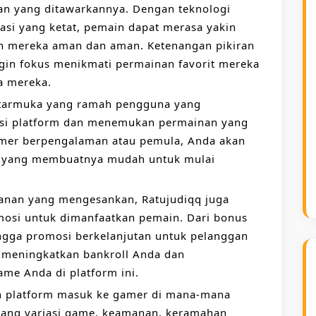
an yang ditawarkannya. Dengan teknologi
vasi yang ketat, pemain dapat merasa yakin
n mereka aman dan aman. Ketenangan pikiran
ngin fokus menikmati permainan favorit mereka
a mereka.
antarmuka yang ramah pengguna yang
i platform dan menemukan permainan yang
amer berpengalaman atau pemula, Anda akan
qq yang membuatnya mudah untuk mulai
manan yang mengesankan, Ratujudiqq juga
osi untuk dimanfaatkan pemain. Dari bonus
ngga promosi berkelanjutan untuk pelanggan
k meningkatkan bankroll Anda dan
e Anda di platform ini.
ah platform masuk ke gamer di mana-mana
ang variasi game, keamanan, keramahan