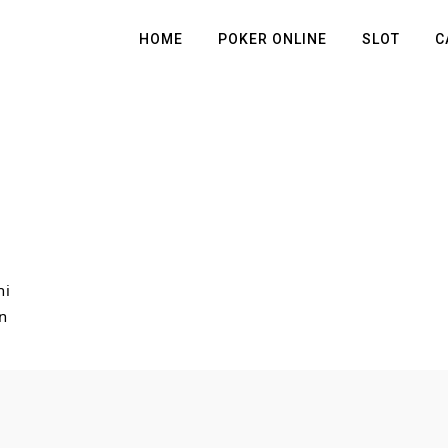
HOME
POKER ONLINE
SLOT
C
ni
n