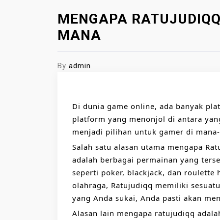
MENGAPA RATUJUDIQQ
MANA
By
admin
Di dunia game online, ada banyak plat
platform yang menonjol di antara yang
menjadi pilihan untuk gamer di mana
Salah satu alasan utama mengapa Rat
adalah berbagai permainan yang tersed
seperti poker, blackjack, dan roulette
olahraga, Ratujudiqq memiliki sesuat
yang Anda sukai, Anda pasti akan men
Alasan lain mengapa ratujudiqq adal