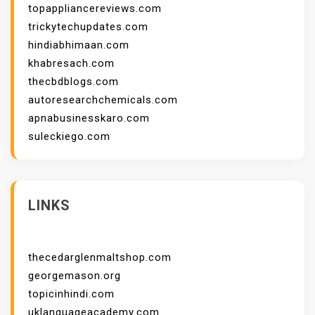
topappliancereviews.com
trickytechupdates.com
hindiabhimaan.com
khabresach.com
thecbdblogs.com
autoresearchchemicals.com
apnabusinesskaro.com
suleckiego.com
LINKS
thecedarglenmaltshop.com
georgemason.org
topicinhindi.com
uklanguageacademy.com