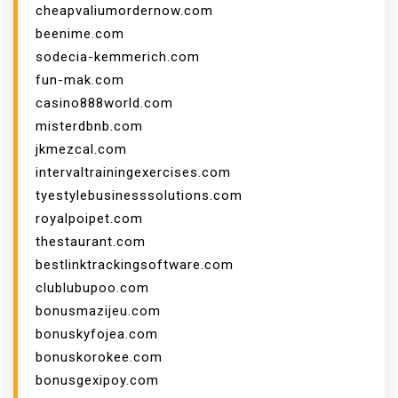
cheapvaliumordernow.com
beenime.com
sodecia-kemmerich.com
fun-mak.com
casino888world.com
misterdbnb.com
jkmezcal.com
intervaltrainingexercises.com
tyestylebusinesssolutions.com
royalpoipet.com
thestaurant.com
bestlinktrackingsoftware.com
clublubupoo.com
bonusmazijeu.com
bonuskyfojea.com
bonuskorokee.com
bonusgexipoy.com