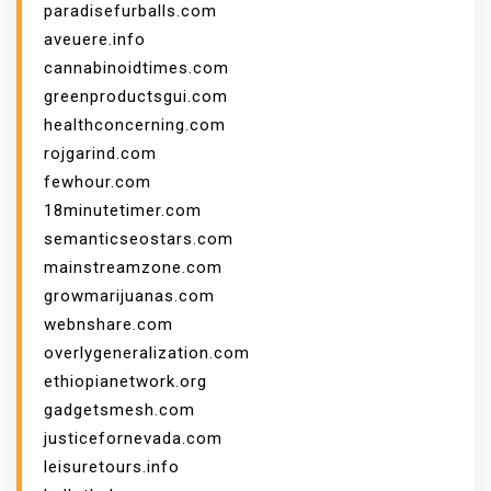
paradisefurballs.com
aveuere.info
cannabinoidtimes.com
greenproductsgui.com
healthconcerning.com
rojgarind.com
fewhour.com
18minutetimer.com
semanticseostars.com
mainstreamzone.com
growmarijuanas.com
webnshare.com
overlygeneralization.com
ethiopianetwork.org
gadgetsmesh.com
justicefornevada.com
leisuretours.info