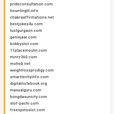
prideconsultation.com
hountinglil.info
chakraaffirmations.net
bestjokes4u.com
lustgurgaon.com
geniejaar.com
bobbyslot.com
11placemoulin.com
mintz360.com
mohob.net
weightlossprodigy.com
smarttechyinfo.com
digitalnotebook.org
maxualguru.com
bongdasuncity.com
slot-pachi.com
freespinsslot.com