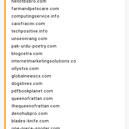
hellotbsbro.com
farmandpetscare.com
computingservice.info
caiofracini.com
techpositive.info
unseonrang.com
pak-urdu-poetry.com
blogcetra.com
internetmarketingsolutions.co
ollystvs.com
globalnewscx.com
dogslives.com
pdfbookplanet.com
queenofrattan.com
thequeenofrattan.com
denohubpro.com
blades-knife.com
one-piece-spoiler.com