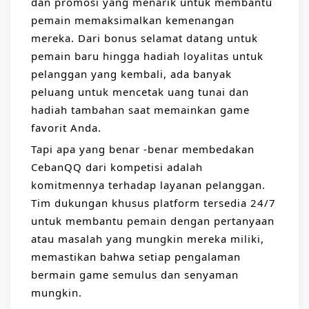
dan promosi yang menarik untuk membantu
pemain memaksimalkan kemenangan
mereka. Dari bonus selamat datang untuk
pemain baru hingga hadiah loyalitas untuk
pelanggan yang kembali, ada banyak
peluang untuk mencetak uang tunai dan
hadiah tambahan saat memainkan game
favorit Anda.
Tapi apa yang benar -benar membedakan
CebanQQ dari kompetisi adalah
komitmennya terhadap layanan pelanggan.
Tim dukungan khusus platform tersedia 24/7
untuk membantu pemain dengan pertanyaan
atau masalah yang mungkin mereka miliki,
memastikan bahwa setiap pengalaman
bermain game semulus dan senyaman
mungkin.