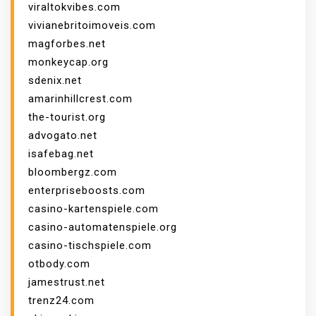
viraltokvibes.com
vivianebritoimoveis.com
magforbes.net
monkeycap.org
sdenix.net
amarinhillcrest.com
the-tourist.org
advogato.net
isafebag.net
bloombergz.com
enterpriseboosts.com
casino-kartenspiele.com
casino-automatenspiele.org
casino-tischspiele.com
otbody.com
jamestrust.net
trenz24.com