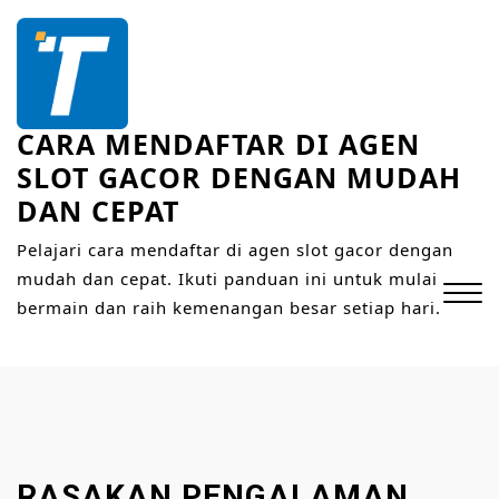
S
k
i
p
t
CARA MENDAFTAR DI AGEN
o
SLOT GACOR DENGAN MUDAH
c
DAN CEPAT
o
n
Pelajari cara mendaftar di agen slot gacor dengan
t
mudah dan cepat. Ikuti panduan ini untuk mulai
e
bermain dan raih kemenangan besar setiap hari.
n
t
Close
Menu
RASAKAN PENGALAMAN