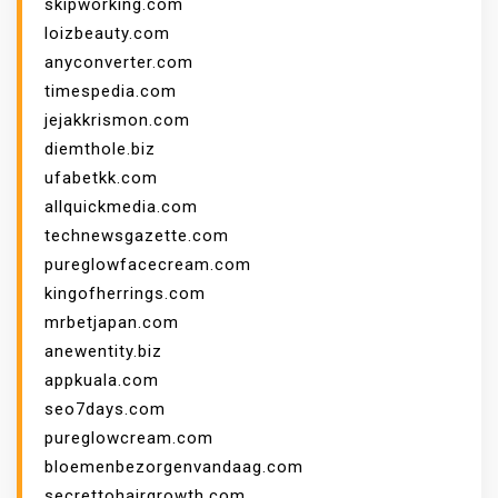
skipworking.com
loizbeauty.com
anyconverter.com
timespedia.com
jejakkrismon.com
diemthole.biz
ufabetkk.com
allquickmedia.com
technewsgazette.com
pureglowfacecream.com
kingofherrings.com
mrbetjapan.com
anewentity.biz
appkuala.com
seo7days.com
pureglowcream.com
bloemenbezorgenvandaag.com
secrettohairgrowth.com