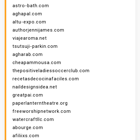
astro-bath.com
aghapal.com
altu-expo.com
authorjennijames.com
viajearoma.net
tsutsuji-parkin.com
agharab.com
cheapammousa.com
thepositiveladiessoccerclub.com
recetasdecocinafaciles.com
naildesignsidea.net
greatpai.com
paperlanterntheatre.org
freeworshipnetwork.com
watercraftllc.com
abourge.com
afiliixs.com